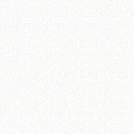
آیت‌الله منتظری
وب سایت رسمی آیت‌الله منتظری
یران
،
قم
،
میدان مصلّی، بلوار شهید محمّد منتظری، كوچه شماره ٨
کد پستی: 3713744381