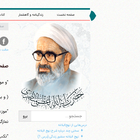
صفحه نخست
زندگینامه و گاهشمار
کتاب
صف
حالت م
صفحه 
"و مو
( و ب
نمازگ
درس‌هایی از نهج‌البلاغه
+
سخنی چند درباره شرح نهج البلاغه
"نکب"
+
نهج البلاغه منشور زندگی (درس 1)