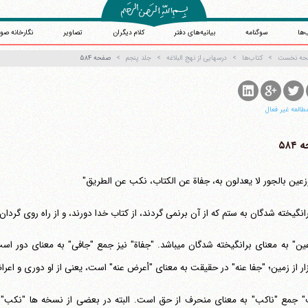
‌ها
سوگنامه
بیانیه‌های دفتر
کلام دیگران
تصاویر
نگارخانه صو
حه نخست
کتاب‌ها
درسهایی از نهج البلاغه
جلد پنجم
صفحه ۵۸۴
طالعه غیر فعال
۵۸۴
زعین بالجور لا یعدلون به، جفاة عن الکتاب، نکب عن الطریق"
رانگیخته شدگان به ستم که از آن برنمی گردند، از کتاب خدا دورند، و از راه روی گردا
زار از زمین؛ "جفا عنه" در حقیقت به معنای "أعرض عنه" است، یعنی از او دوری و اعر
 جمع "ناکب" به معنای منحرف از حق است. البته در بعضی از نسخه ها "نکب" بد