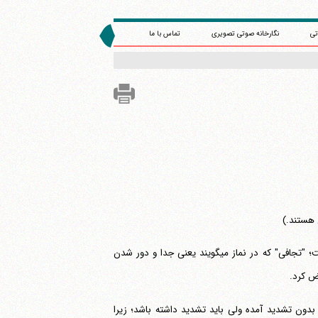
تی
نگارخانه صوتی تصویری
تماس با ما
ن هستند.)
"موزعین" به معنای برانگیخته شدگان می‎باشد. "جفاة" نیز جمع "جافی" به معنای دور است؛ "تجافی" که در نماز می‎گویند یعنی جدا و دور شدن
اض کرد.
ون تشدید آمده ولی باید تشدید داشته باشد؛ زیرا