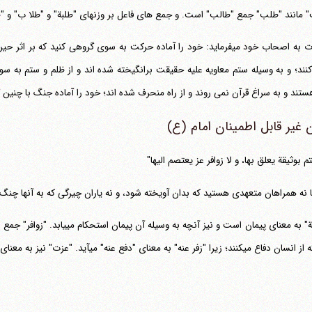
 مانند "طلب" جمع "طالب" است. و جمع های فاعل بر وزنهای "طلبة" و "طلا ب" و "طلب"
حضرت به اصحاب خود می‎فرماید: خود را آماده حرکت به سوی گروهی کنید که
نند؛ و به وسیله ستم معاویه علیه حقیقت برانگیخته شده اند و از ظلم و ستم به س
ستند و به سراغ قرآن نمی روند و از راه منحرف شده اند؛ خود را آماده جنگ با چنین 
ن غیر قابل اطمینان امام (ع)
تم بوثیقة یعلق بها، و لا زوافر عز یعتصم الیها"
 نه همراهان متعهدی هستید که بدان آویخته شود، و نه یاران چیرگی که به آنها چنگ
می‎کنند؛ زیرا "زفر عنه" به معنای "دفع عنه" می‎آید. "عزت" نیز به معنای غلبه و