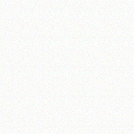
تلفن 37740011-25-98+ تا 14
فکس
37740015-25-98+