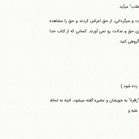
 می‎آید.
 بر اثر حیرت و سرگردانی، از حق اعراض کردند و حق را مشاهده
وی حق و عدالت رو نمی آورند. کسانی که از کتاب خدا
گروهی کنید.
 زده شود.)
"وثیقة" به معنای پیمان است و نیز آنچه به وسیله آن پیمان استحکام می‎یابد. "زوافر" جمع "زافرة" به خویشان و عشیره گفته می‎شود، البته به لحاظ