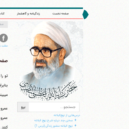
صفحه نخست
زندگینامه و گاهشمار
کتاب
صف
حالت م
صفحه 
بنابر
می‎بینند و نسبت به مسائل عمیق نیستند، ابوموسی اشعری را به دلیل محافظه کار بودنش مطرح کردند و بالاخره او را بر حضرت تحمیل نمودند.
عمروع
درس‌هایی از نهج‌البلاغه
+
سخنی چند درباره شرح نهج البلاغه
+
نهج البلاغه منشور زندگی (درس 1)