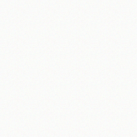
آیت‌الله منتظری
وب سایت رسمی آیت‌الله منتظری
یران
،
قم
،
میدان مصلّی، بلوار شهید محمّد منتظری، كوچه شماره ٨
کد پستی: 3713744381