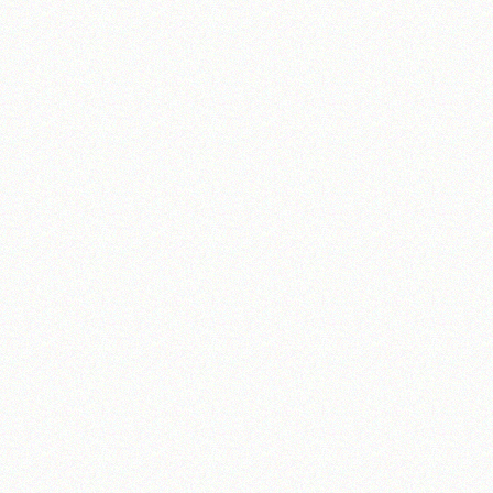
تلفن 37740011-25-98+ تا 14
فکس
37740015-25-98+