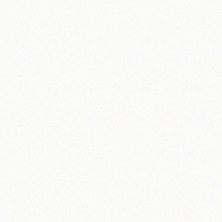
آیت‌الله منتظری
وب سایت رسمی آیت‌الله منتظری
یران
،
قم
،
میدان مصلّی، بلوار شهید محمّد منتظری، كوچه شماره ٨
کد پستی: 3713744381