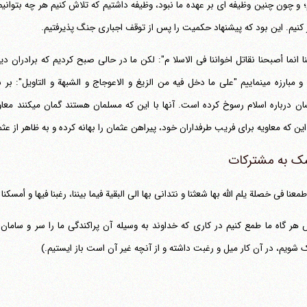
 و چون چنین وظیفه ای بر عهده ما نبود، وظیفه داشتیم که تلاش کنیم هر چه بتوانی
ر کنیم. این بود که پیشنهاد حکمیت را پس از توقف اجباری جنگ پذیرفتیم.
جنگ و مبارزه می‎نماییم "علی ما دخل فیه من الزیغ و الاعوجاج و الشبهة و التاو
ذهنشان درباره اسلا
ین که معاویه برای فریب طرفداران خود، پیراهن عثمان را بهانه کرده و به ظاهر از عثمان د
ک به مشترکات
طمعنا فی خصلة یلم الله بها شعثنا و نتدانی بها الی البقیة فیما بیننا، رغبنا فیها و أمسکنا
هر گاه ما طمع کنیم در کاری که خداوند به وسیله آن پراکندگی ما را سر و سامان
 شویم، در آن کار میل و رغبت داشته و از آنچه غیر آن است باز ایستیم.)