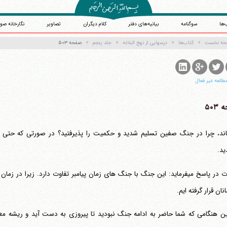
‌ها
سوگنامه
بیانیه‌های دفتر
کلام دیگران
تصاویر
نگارخانه صو
حه نخست
کتاب‌ها
درسهایی از نهج البلاغه
جلد پنجم
صفحه ۵۰۳
طالعه غیر فعال
۵۰۳
ان قرار گرفته ایم.
این هنگامی که شما حاضر به ادامه جنگ نبودید تا پیروزی به دست آید و ریشه معاو