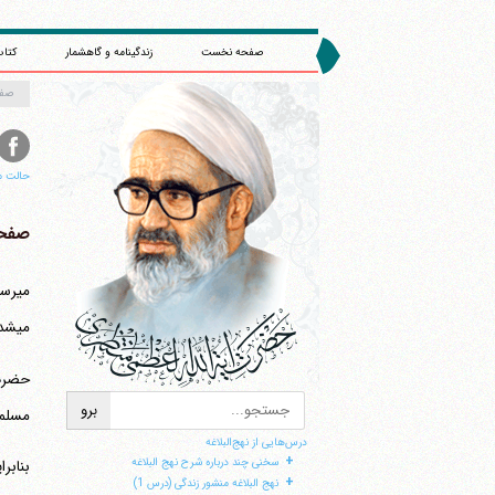
صفحه نخست
زندگینامه و گاهشمار
کتاب
صف
حالت م
صفحه 
می‎شدید.
مسلمان
درس‌هایی از نهج‌البلاغه
+
سخنی چند درباره شرح نهج البلاغه
بنابر
+
نهج البلاغه منشور زندگی (درس 1)