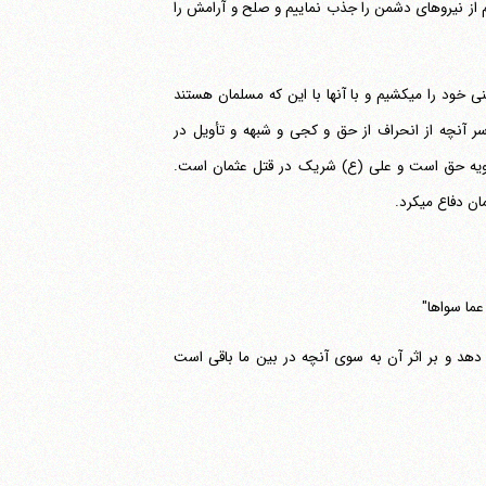
م از نیروهای دشمن را جذب نماییم و صلح و آرامش را
"و لکنا انما أصبحنا نقاتل اخواننا فی الاسلا م": لکن ما در حالی صبح کردیم که برادران دینی خود را می‎کشیم و با آنها با این که مسلمان هستند
یل": بر سر آنچه از انحراف از حق و کجی و شبهه و تأویل در
م رسوخ کرده است. آنها با این که مسلمان هستند گمان می‎کنند معاویه حق است و علی (ع) شریک در قتل عثمان است.
فاع می‎کرد.
 عما سواها"
 دهد و بر اثر آن به سوی آنچه در بین ما باقی است