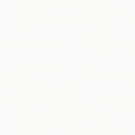
تلفن 37740011-25-98+ تا 14
فکس
37740015-25-98+