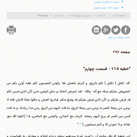
+
خطبه 152 (قسمت هفتم)
+
"خطبه 152 - قسمت هفتم"
صفحه نخست
کتاب‌ها
درسهایی از نهج البلاغه
جلد پنجم
صفحه ۲۹۷
حالت مطالعه غیر فعال
صفحه ۲۹۷
"خطبه 114 - قسمت چهارم"
"قد تکفل [ تکفل ] لکم بالرزق، و أمرتم بالعمل، فلا یکونن المضمون لکم طلبه أولی بکم من
المفروض علیکم عمله، مع أنه - والله - لقد اعترض الشک و دخل الیقین حتی کأن الذی ضمن لکم
قد فرض علیکم، و کأن الذی فرض علیکم قد وضع عنکم. فبادروا العمل، و خافوا بغتة الاجل، فانه لا
یرجی من رجعة العمر ما یرجی من رجعة الرزق، ما فات الیوم من الرزق رجی غدا زیادته، و ما فات
أمس من العمر لم یرج الیوم رجعته. الرجاء مع الجائی، والیاس مع الماضی، ف'
(اتقوا الله حق
(۱)
تقاته، و لا تموتن الا و أنتم مسلمون )
."
این خطبه که باقی مانده آن را امروز شرح می‎دهیم بیشتر درباره اخلاق و سفارش به تقواست، و