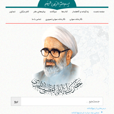
صفحه نخست
زندگینامه و گاهشمار
کتاب‌ها
سوگنامه
بیانیه‌های دفتر
کلام دیگران
تصاویر
نگارخانه صوتی
نگارخانه صوتی تصویری
تماس با ما
درس‌هایی از نهج‌البلاغه
+
سخنی چند درباره شرح نهج البلاغه