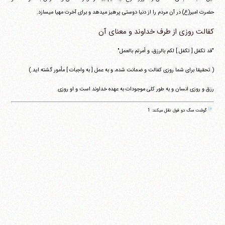
حضرت امیر(ع) در آن مردم را از دنیا دوستی پرهیز می‎دهد و برای آخرت مهیا می‎سازد.
کفالت روزی از طرف خداوند و معنای آن
"قد تکفل [ تکفل ] لکم بالرزق، و أمرتم بالعمل"
( تحقیقا برای شما روزی کفالت و ضمانت شده، و به عمل [ به واجبات ] مأمور گشته اید.)
رزق و روزی انسان و به طور کلی موجودات به عهده خداوند است و او روزی
(۱)
گوشت سگ دو قول نقل می‎کند: 1