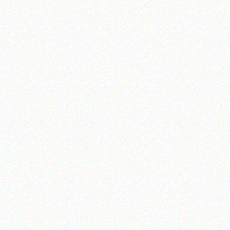
آیت‌الله منتظری
وب سایت رسمی آیت‌الله منتظری
یران
،
قم
،
میدان مصلّی، بلوار شهید محمّد منتظری، كوچه شماره ٨
کد پستی: 3713744381