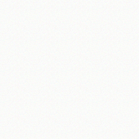
تلفن 37740011-25-98+ تا 14
فکس
37740015-25-98+