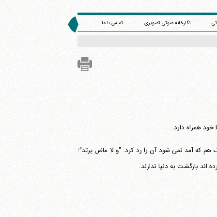
تی
نگارخانه صوتی تصویری
تماس با ما
 هم که آمد نمی شود آن را رد کرد. "و لا ماض یرتد":
 اند بازگشت به دنیا ندارند.