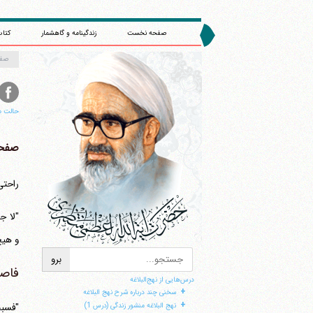
صفحه نخست
زندگینامه و گاهشمار
کتاب
صف
حالت م
صفحه 
راحتی ن
"لا ج
و هیچ
فاصل
درس‌هایی از نهج‌البلاغه
+
سخنی چند درباره شرح نهج البلاغه
+
"فسبح
نهج البلاغه منشور زندگی (درس 1)