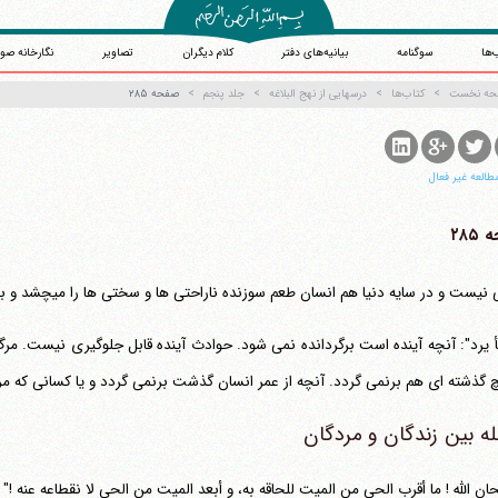
‌ها
سوگنامه
بیانیه‌های دفتر
کلام دیگران
تصاویر
نگارخانه صو
حه نخست
کتاب‌ها
درسهایی از نهج البلاغه
جلد پنجم
صفحه ۲۸۵
طالعه غیر فعال
۲۸۵
یست و در سایه دنیا هم انسان طعم سوزنده ناراحتی ها و سختی ها را می‎چشد و با خود همراه دارد.
أ یرد": آنچه آینده است برگردانده نمی شود. حوادث آینده قابل جلوگیری نیست. مرگ
 گذشته ای هم برنمی گردد. آنچه از عمر انسان گذشت برنمی گردد و یا کسانی که مرده
ه بین زندگان و مردگان
ان الله ! ما أقرب الحی من المیت للحاقه به، و أبعد المیت من الحی لا نقطاعه عنه !"