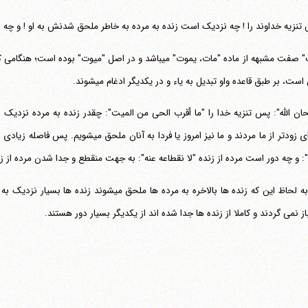
تنزیه خداوند را ! چه نزدیک است زنده به مرده به خاطر ملحق شدنش به او ! و چه دو
ست، بر طبق قاعده واو تبدیل به یاء و در یکدیگر ادغام می‎شوند.
ان الله": پس تنزیه خدا را "ما أقرب الحی من المیت": چقدر زنده به مرده نزدیک
عده ای زودتر از ما مردند و ما نیز امروز یا ف
: و چه دور است مرده از زنده "لا نقطاعه عنه": به جهت منقطع و جدا شدن مرده از زن
پس به لحاظ این که زنده ها بالاخره به مرده ها ملح
باز نمی گردند و کاملا از زنده ها جدا شده اند از یکدیگر بسیار دور هستند.