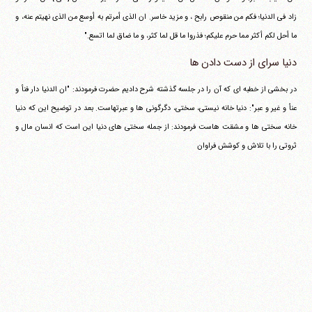
زاد فی الدنیا؛ فکم من منقوص رابح ، و مزید خاسر. ان الذی أمرتم به أوسع من الذی نهیتم عنه، و
ما أحل لکم أکثر مما حرم علیکم؛ فذروا ما قل لما کثر، و ما ضاق لما اتسع."
دنیا سرای از دست دادن ها
در بخشی از خطبه ای که آن را در جلسه گذشته شرح دادیم حضرت فرمودند: "ان الدنیا دار فنأ و
عنأ و غیر و عبر": دنیا خانه نیستی، سختی، دگرگونی ها و عبرتهاست. بعد در توضیح این که دنیا
خانه سختی ها و مشقت هاست فرمودند: از جمله سختی های دنیا این است که انسان مال و
ثروتی را با تلاش و کوشش فراوان