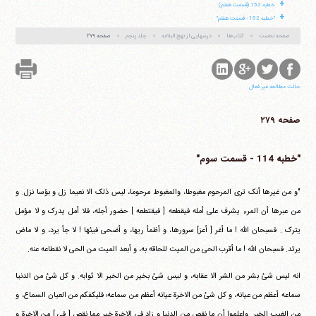
+
خطبه 152 (قسمت هفتم)
+
"خطبه 152 - قسمت هفتم"
صفحه نخست
کتاب‌ها
درسهایی از نهج البلاغه
جلد پنجم
صفحه ۲۷۹
حالت مطالعه غیر فعال
صفحه ۲۷۹
"خطبه 114 - قسمت سوم"
"و من غیرها أنک تری المرحوم مغبوطا، والمغبوط مرحوما، لیس ذلک الا نعیما زل و بؤسا نزل. و
من عبرها أن المرء یشرف علی أمله فیقطعه [ فیقتطعه ] حضور أجله، فلا أمل یدرک و لا مؤمل
یترک . فسبحان الله ! ما أغر [ أعز] سرورها، و أظمأ ریها، و أضحی فیئها ! لا جأ یرد، و لا ماض
یرتد. فسبحان الله ! ما أقرب الحی من المیت للحاقه به، و أبعد المیت من الحی لا نقطاعه عنه.
انه لیس شئ بشر من الشر الا عقابه، و لیس شئ بخیر من الخیر الا ثوابه. و کل شئ من الدنیا
سماعه أعظم من عیانه، و کل شئ من الاخرة عیانه أعظم من سماعه؛ فلیکفکم من العیان السماع، و
من الغیب الخبر. واعلموا أن ما نقص من الدنیا و زاد فی الاخرة خیر مما نقص [ فی ] من الاخرة و