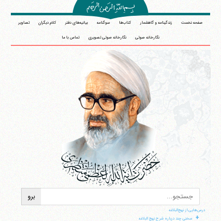
صفحه نخست
زندگینامه و گاهشمار
کتاب‌ها
سوگنامه
بیانیه‌های دفتر
کلام دیگران
تصاویر
نگارخانه صوتی
نگارخانه صوتی تصویری
تماس با ما
درس‌هایی از نهج‌البلاغه
+
سخنی چند درباره شرح نهج البلاغه