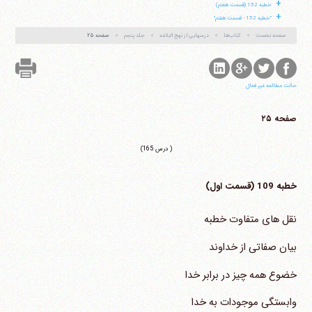
+
خطبه 152 (قسمت هفتم)
+
"خطبه 152 - قسمت هفتم"
صفحه نخست
کتاب‌ها
درسهایی از نهج البلاغه
جلد پنجم
صفحه ۲۵
حالت مطالعه غیر فعال
صفحه ۲۵
( درس 165)
خطبه 109 (قسمت اول)
نقل های متفاوت خطبه
بیان صفاتی از خداوند
خضوع همه چیز در برابر خدا
وابستگی موجودات به خدا