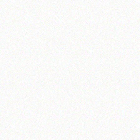
آیت‌الله منتظری
وب سایت رسمی آیت‌الله منتظری
یران
،
قم
،
میدان مصلّی، بلوار شهید محمّد منتظری، كوچه شماره ٨
کد پستی: 3713744381