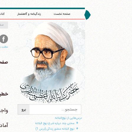
صفحه نخست
زندگینامه و گاهشمار
کتاب
صف
حالت م
صفحه 
خطبه 113 (قسم
واجب
درس‌هایی از نهج‌البلاغه
+
سخنی چند درباره شرح نهج البلاغه
آماد
+
نهج البلاغه منشور زندگی (درس 1)