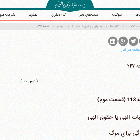
‌ها
سوگنامه
بیانیه‌های دفتر
کلام دیگران
تصاویر
نگارخانه صو
حه نخست
کتاب‌ها
درسهایی از نهج البلاغه
جلد پنجم
صفحه ۲۲۷
طالعه غیر فعال
۲۲۷
( درس 177)
ت دوم)
ات الهی یا حقوق الهی
گی برای مرگ