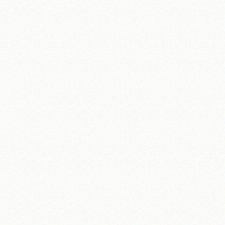
تلفن 37740011-25-98+ تا 14
فکس
37740015-25-98+