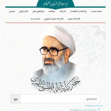
صفحه نخست
زندگینامه و گاهشمار
کتاب‌ها
سوگنامه
بیانیه‌های دفتر
کلام دیگران
تصاویر
نگارخانه صوتی
نگارخانه صوتی تصویری
تماس با ما
درس‌هایی از نهج‌البلاغه
+
سخنی چند درباره شرح نهج البلاغه