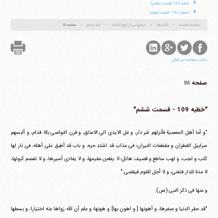
+
خطبه 152 (قسمت هفتم)
+
"خطبه 152 - قسمت هفتم"
صفحه نخست
کتاب‌ها
درسهایی از نهج البلاغه
جلد پنجم
صفحه ۱۱۱
حالت مطالعه غیر فعال
صفحه ۱۱۱
"خطبه 109 - قسمت ششم"
"و أما أهل المعصیة فأنزلهم شر دار، و غل الایدی الی الاعناق، و قرن النواصی بالا قدام، و ألبسهم
سرابیل القطران و مقطعات النیران؛ فی عذاب قد اشتد حره، و باب قد أطبق علی أهله، فی نار لها
کلب و لجب، و لهب ساطع و قصیف هائل؛ لا یظعن مقیمها، و لا یفادی أسیرها، و لا تفصم کبولها،
لا مدة للدار فتفنی، و لا أجل للقوم فیقضی."
و منها فی ذکر النبی (ص):
"قد حقر الدنیا و صغرها، و أهونها [ و اهون بها] و هونها؛ و علم أن الله زواها عنه اختیارا، و بسطها