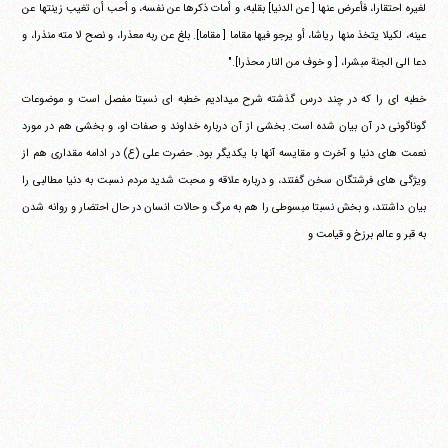
لغیره احتقارا، فأعرض عنها [ عن الدنیا] بقلبه، و أمات ذکرها عن نفسه، و أحب أن تغیب زینتها عن
عینه، لکیلا یتخذ منها ریاشا، أو یرجو فیها مقاما [ مقاما]. بلغ عن ربه معذرا، و نصح لا مته منذرا، و
دعا الی الجنة مبشرا، [ و خوف من النار محذرا]."
خطبه ای را که در چند درس گذشته شرح می‎دادیم خطبه ای نسبتا مفصل است و موضوعات
گوناگونی در آن بیان شده است. بخشی از آن درباره خداوند و صفات او، و بخشی هم در مورد
نعمت های دنیا و آخرت و مقایسه آنها با یکدیگر بود. حضرت علی (ع) در ادامه مقداری هم از
ویژگی های فرشتگان سخن گفتند، و درباره علاقه و محبت شدید مردم نسبت به دنیا مطالبی را
بیان داشتند، و بخش نسبتا مبسوطی را هم به مرگ و حالات انسان در حال احتضار و روانه شدن
به قبر و عالم برزخ و قیامت و