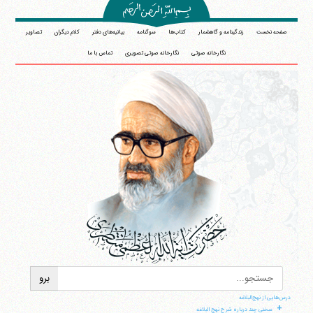
صفحه نخست
زندگینامه و گاهشمار
کتاب‌ها
سوگنامه
بیانیه‌های دفتر
کلام دیگران
تصاویر
نگارخانه صوتی
نگارخانه صوتی تصویری
تماس با ما
درس‌هایی از نهج‌البلاغه
+
سخنی چند درباره شرح نهج البلاغه