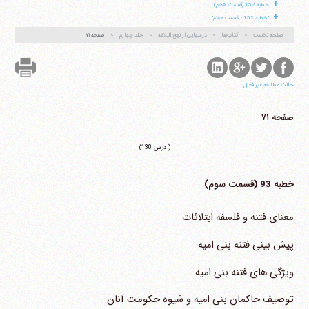
+
خطبه 152 (قسمت هفتم)
+
"خطبه 152 - قسمت هفتم"
صفحه نخست
کتاب‌ها
درسهایی از نهج البلاغه
جلد چهارم
صفحه ۷۱
حالت مطالعه غیر فعال
صفحه ۷۱
( درس 130)
خطبه 93 (قسمت سوم)
معنای فتنه و فلسفه ابتلائات
پیش بینی فتنه بنی امیه
ویژگی های فتنه بنی امیه
توصیف حاکمان بنی امیه و شیوه حکومت آنان