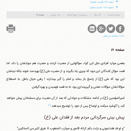
+
خطبه 152 (قسمت هفتم)
+
"خطبه 152 - قسمت هفتم"
صفحه نخست
کتاب‌ها
درسهایی از نهج البلاغه
جلد چهارم
صفحه ۶۱
حالت مطالعه غیر فعال
صفحه ۶۱
بعضی موارد افرادی مثل ابن کواء سؤالهایی از حضرت کردند و حضرت هم جوابشان را داد، اما
قصد سؤال کنندگان این نبود که چیزی یاد بگیرند و از حضرت علی (ع) بهره مند شوند بلکه نیتشان
این بود که علی (ع) از پاسخ باز بماند و امام را گیر بیندازند ! زهی خیال باطل. به اصطلاح
سؤالاتشان سؤالات تعنتی و گیربیندازی بود، نه به قصد فهمیدن و بهره گرفتن.
امیرالمؤمنین (ع) در ادامه، مشکلات و حوادثی که بعد از آن حضرت برای مسلمانان پیش خواهد
(۱)
آمد را گوشزد می‎کنند و اوضاع پس از خود را توضیح می‎دهند.
پیش بینی سرگردانی مردم بعد از فقدان علی (ع)
"و لو قد فقدتمونی و نزلت بکم کرائه الامور و حوازب الخطوب، لا طرق کثیر من السائلین"