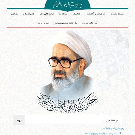
صفحه نخست
زندگینامه و گاهشمار
کتاب‌ها
سوگنامه
بیانیه‌های دفتر
کلام دیگران
تصاویر
نگارخانه صوتی
نگارخانه صوتی تصویری
تماس با ما
درس‌هایی از نهج‌البلاغه
+
سخنی چند درباره شرح نهج البلاغه