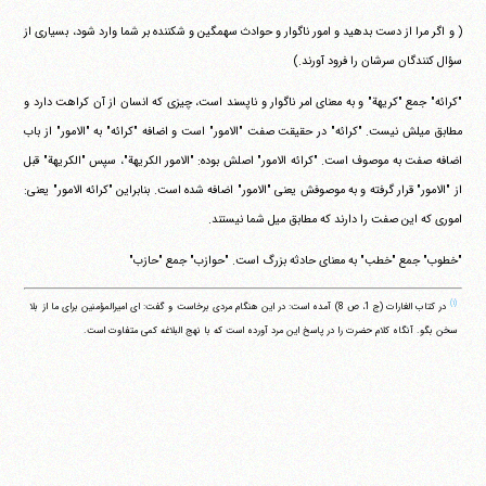
( و اگر مرا از دست بدهید و امور ناگوار و حوادث سهمگین و شکننده بر شما وارد شود، بسیاری از
سؤال کنندگان سرشان را فرود آورند.)
"کرائه" جمع "کریهة" و به معنای امر ناگوار و ناپسند است، چیزی که انسان از آن کراهت دارد و
مطابق میلش نیست. "کرائه" در حقیقت صفت "الامور" است و اضافه "کرائه" به "الامور" از باب
اضافه صفت به موصوف است. "کرائه الامور" اصلش بوده: "الامور الکریهة"، سپس "الکریهة" قبل
از "الامور" قرار گرفته و به موصوفش یعنی "الامور" اضافه شده است. بنابراین "کرائه الامور" یعنی:
اموری که این صفت را دارند که مطابق میل شما نیستند.
"خطوب" جمع "خطب" به معنای حادثه بزرگ است. "حوازب" جمع "حازب"
(۱)
در کتاب الغارات (ج 1، ص 8) آمده است: در این هنگام مردی برخاست و گفت: ای امیرالمؤمنین برای ما از بلا
سخن بگو. آنگاه کلام حضرت را در پاسخ این مرد آورده است که با نهج البلاغه کمی متفاوت است.