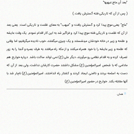
"بعد أن ماج غیهبها"
( پس از آن که تاریکی فتنه گسترش یافت.)
"ماج" یعنی موج پیدا کرد و گسترش یافت؛ و "غیهب" به معنای ظلمت و تاریکی است. یعنی بعد
از آن که ظلمت و تاریکی فتنه موج پیدا کرد و فراگیر شد به این کار اقدام نمودم. یک وقت عایشه
و طلحه و زبیر در خانه خودشان می‎نشستند و یک چیزی می‎گفتند، خوب نادیده می‎گرفتیم؛ اما وقتی
که طلحه و زبیر عایشه را با خود همراه می‎کنند و از مکه راه می‎افتند به طرف بصره و آنجا را به زور
تصرف کرده و به اقدام نظامی رو می‎آورند، دیگر علی (ع) نمی تواند ساکت باشد. درباره خوارج هم
مادامی که با شخص امیرالمؤمنین (ع) مشکل داشتند حضرت کارشان نداشت، ولی بعد از آن که
دست به اسلحه بردند و ناامنی ایجاد کردند و کشتار راه انداختند، امیرالمؤمنین (ع) ناچار شد با
آنها مقابله بکند. خوارج در حضور امیرالمؤمنین (ع)
(۱)
همان.