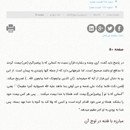
+
خطبه 152 (قسمت هفتم)
+
"خطبه 152 - قسمت هفتم"
صفحه نخست
کتاب‌ها
درسهایی از نهج البلاغه
جلد چهارم
صفحه ۵۰
حالت مطالعه غیر فعال
صفحه ۵۰
در پاسخ باید گفت: آری، وعده و بشارت قرآن نسبت به کسانی که با پیامبراکرم (ص) بیعت کردند
تا مدافع او باشند صحیح است، اما شرطهایی دارد که از جمله آنها پایبندی به پیمان است. از این
رو به دنبال این فراز از آیه که می‎فرماید:
(ان الذین یبایعونک انما یبایعون الله...)
تصریح می‎کند:
(۱)
(فمن نکث فانما ینکث علی نفسه و من أوفی بما عاهد علیه الله فسیؤتیه أجرا عظیما)
یعنی:
"کسانی که با تو [ پیامبر(ص)] بیعت کنند همانا با خدا بیعت می‎کنند؛ ... پس هر کس بیعت خود
را بشکند همانا بر ضرر خود اقدام کرده است؛ و کسی که وفا کند به آنچه با خدا عهد بسته، پس
خدا به زودی به او اجر عظیم می‎دهد."
مبارزه با فتنه در اوج آن