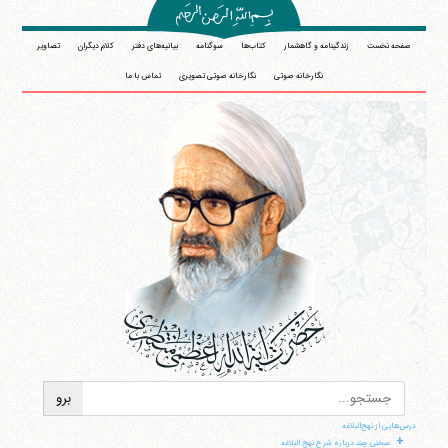
صفحه نخست
زندگینامه و گاهشمار
کتاب‌ها
سوگنامه
بیانیه‌های دفتر
کلام دیگران
تصاویر
نگارخانه صوتی
نگارخانه صوتی تصویری
تماس با ما
درس‌هایی از نهج‌البلاغه
+
سخنی چند درباره شرح نهج البلاغه