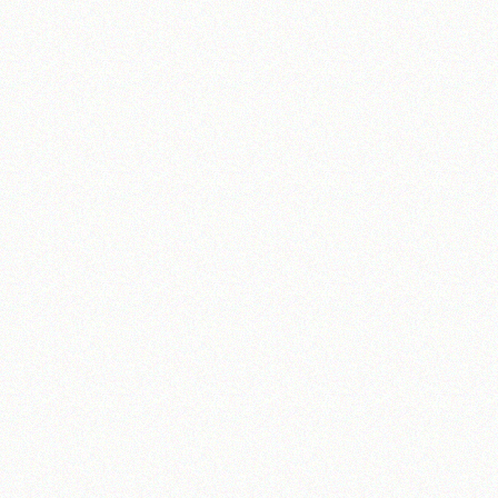
آیت‌الله منتظری
وب سایت رسمی آیت‌الله منتظری
یران
،
قم
،
میدان مصلّی، بلوار شهید محمّد منتظری، كوچه شماره ٨
کد پستی: 3713744381