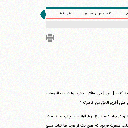
تی
نگارخانه صوتی تصویری
تماس با ما
لقد کنت [ من ] فی ساقتها، حتی تولت بحذافیرها، و
طل حتی أخرج الحق من خاصرته."
ی و سوم آمده بود و در جلد دوم شرح نهج البلاغه ما چاپ شده است.
لت مبعوث فرمود که هیچ یک از عرب ها کتاب دینی