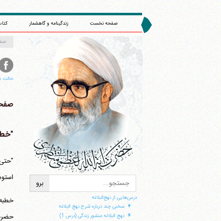
صفحه نخست
زندگینامه و گاهشمار
کتاب
صف
حالت م
صفحه 
"خطبه 104 - 
"حتی 
استوس
درس‌هایی از نهج‌البلاغه
+
سخنی چند درباره شرح نهج البلاغه
+
حضرت 
نهج البلاغه منشور زندگی (درس 1)