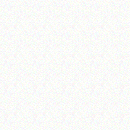
تلفن 37740011-25-98+ تا 14
فکس
37740015-25-98+