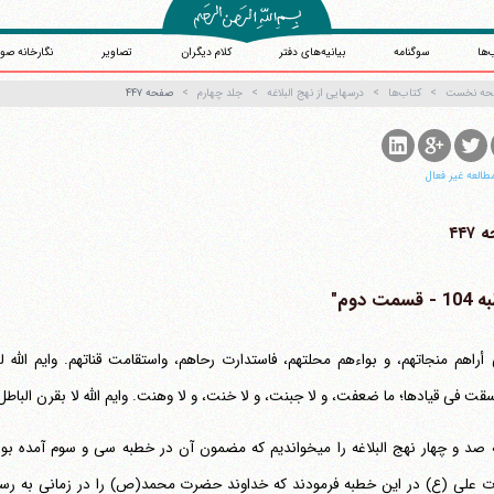
‌ها
سوگنامه
بیانیه‌های دفتر
کلام دیگران
تصاویر
نگارخانه صو
حه نخست
کتاب‌ها
درسهایی از نهج البلاغه
جلد چهارم
صفحه ۴۴۷
طالعه غیر فعال
۴۴۷
قسمت دوم"
أراهم منجاتهم، و بواءهم محلتهم، فاستدارت رحاهم، واستقامت قناتهم. وایم الله 
قت فی قیادها؛ ما ضعفت، و لا جبنت، و لا خنت، و لا وهنت. وایم الله لا بقرن البا
خطبه صد و چهار نهج البلاغه را می‎خواندیم که مضمون آن در خطبه س
علی (ع) در این خطبه فرمودند که خداوند حضرت محمد(ص) را در زمانی به رسا