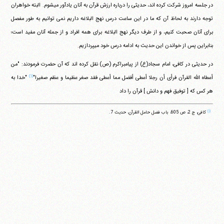
در جلسه امروز شرکت کرده اند، حدیثی را درباره ارزش قرآن به آنان یادآور می‎شوم. البته خواهران
توجه دارند به لحاظ آن که ما در این ساعت درس نهج البلاغه داریم نمی توانیم به طور مفصل
برای آنان صحبت کنیم، و از طرف دیگر نهج البلاغه برای همه افراد و از جمله آنان مفید است؛
بنابراین پس از خواندن این حدیث به ادامه درس خود می‎پردازیم.
در حدیثی در کافی، امام سجاد(ع) از پیامبراکرم (ص) نقل کرده اند که آن حضرت فرمودند: "من
(۱)
أعطاه الله القرآن فرأی أن رجلا أعطی أفضل مما أعطی فقد صغر عظیما و عظم صغیرا"
"خدا به
هر کس که [ توفیق فهم و دانش ] قرآن را داد
(۱)
کافی، ج 2، ص 605، باب فضل حامل القرآن، حدیث 7.