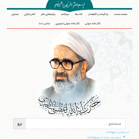
صفحه نخست
زندگینامه و گاهشمار
کتاب‌ها
سوگنامه
بیانیه‌های دفتر
کلام دیگران
تصاویر
نگارخانه صوتی
نگارخانه صوتی تصویری
تماس با ما
درس‌هایی از نهج‌البلاغه
+
سخنی چند درباره شرح نهج البلاغه