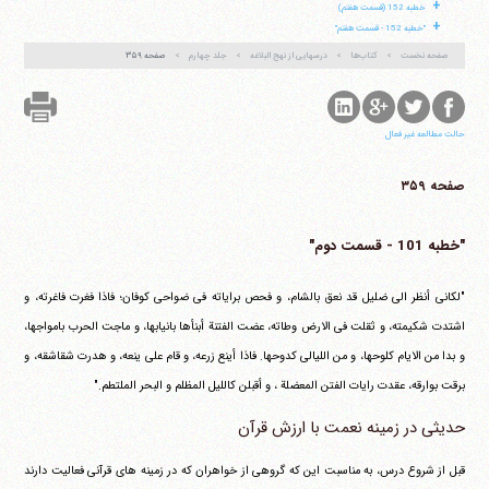
+
خطبه 152 (قسمت هفتم)
+
"خطبه 152 - قسمت هفتم"
صفحه نخست
کتاب‌ها
درسهایی از نهج البلاغه
جلد چهارم
صفحه ۳۵۹
حالت مطالعه غیر فعال
صفحه ۳۵۹
"خطبه 101 - قسمت دوم"
"لکانی أنظر الی ضلیل قد نعق بالشام، و فحص برایاته فی ضواحی کوفان؛ فاذا فغرت فاغرته، و
اشتدت شکیمته، و ثقلت فی الارض وطاته، عضت الفتنة أبنأها بانیابها، و ماجت الحرب بامواجها،
و بدا من الایام کلوحها، و من اللیالی کدوحها. فاذا أینع زرعه، و قام علی ینعه، و هدرت شقاشقه، و
برقت بوارقه، عقدت رایات الفتن المعضلة ، و أقبلن کاللیل المظلم و البحر الملتطم."
حدیثی در زمینه نعمت با ارزش قرآن
قبل از شروع درس، به مناسبت این که گروهی از خواهران که در زمینه های قرآنی فعالیت دارند