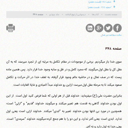
+
خطبه 152 (قسمت هفتم)
+
"خطبه 152 - قسمت هفتم"
صفحه نخست
کتاب‌ها
درسهایی از نهج البلاغه
جلد چهارم
صفحه ۳۴۸
حالت مطالعه غیر فعال
صفحه ۳۴۸
سوی خدا باز می‎گردیم. برخی از موجودات در مقام تکامل به مرتبه ای از تجرد می‎رسند که به آن
عقل کل یا عقل اول می‎گویند که مجرد کامل و در ظل و سایه وجود خدا قرار دارد. پس همین ماده
پست که در صف نعال و در حاشیه عالم وجود قرار گرفته، به لطف خدا در اثر حرکت و تکامل
صعود می‎کند تا به مرحله عقل اول می‎رسد؛ ازاین رو خداوند مبدأ المبادی و غایة الغایات است.
بنابراین حضرت علی (ع) می‎فرماید: خداوند قبل از هر اولی که شما فرض کنید اول است. از این
اول بودن خداوند گاهی به قدمت هم تعبیر می‎کنند و می‎گویند خداوند "قدیم" و "ازلی" است؛
همچنین در مورد بی انتها بودن خداوند تعبیر به "ابدی" می‎کنند. خداوند ازلی است یعنی اول
ندارد، ابدی است یعنی آخر ندارد، و این دو را با هم جمع کرده می‎گویند خداوند "سرمدی" است،
یعنی خدا نه اول دارد و نه آخر.