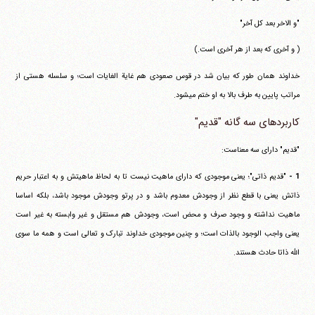
"و الاخر بعد کل آخر"
( و آخری که بعد از هر آخری است.)
خداوند همان طور که بیان شد در قوس صعودی هم غایة الغایات است؛ و سلسله هستی از
مراتب پایین به طرف بالا به او ختم می‎شود.
کاربردهای سه گانه "قدیم"
"قدیم" دارای سه معناست:
1 -
"قدیم ذاتی"؛ یعنی موجودی که دارای ماهیت نیست تا به لحاظ ماهیتش و به اعتبار حریم
ذاتش یعنی با قطع نظر از وجودش معدوم باشد و در پرتو وجودش موجود باشد، بلکه اساسا
ماهیت نداشته و وجود صرف و محض است، وجودش هم مستقل و غیر وابسته به غیر است
یعنی واجب الوجود بالذات است؛ و چنین موجودی خداوند تبارک و تعالی است و همه ما سوی
الله ذاتا حادث هستند.