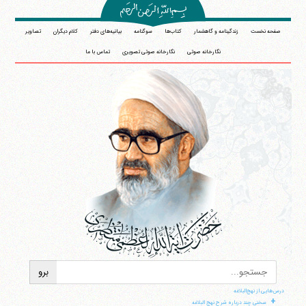
صفحه نخست
زندگینامه و گاهشمار
کتاب‌ها
سوگنامه
بیانیه‌های دفتر
کلام دیگران
تصاویر
نگارخانه صوتی
نگارخانه صوتی تصویری
تماس با ما
درس‌هایی از نهج‌البلاغه
+
سخنی چند درباره شرح نهج البلاغه