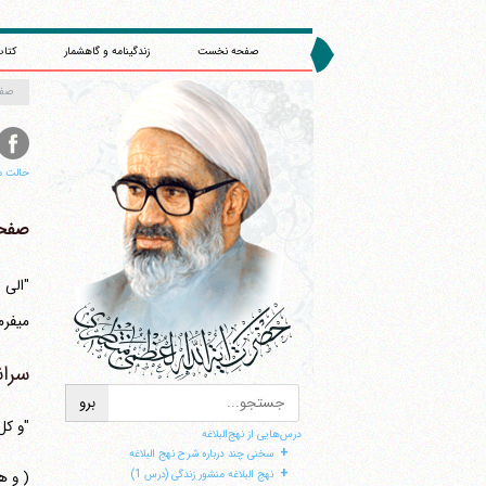
صفحه نخست
زندگینامه و گاهشمار
کتاب
صف
حالت م
صفحه 
"الی 
می‎فرماید:
سران
"و کل 
درس‌هایی از نهج‌البلاغه
+
سخنی چند درباره شرح نهج البلاغه
+
( و ه
نهج البلاغه منشور زندگی (درس 1)