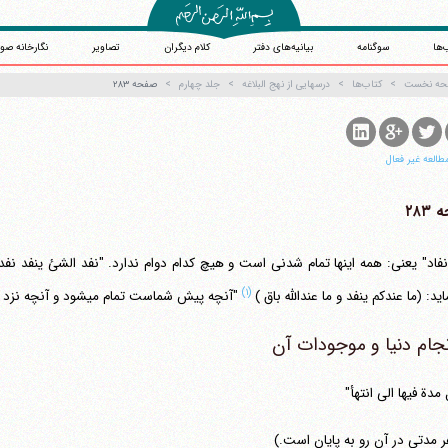
‌ها
سوگنامه
بیانیه‌های دفتر
کلام دیگران
تصاویر
نگارخانه صو
حه نخست
کتاب‌ها
درسهایی از نهج البلاغه
جلد چهارم
صفحه ۲۸۳
طالعه غیر فعال
۲۸۳
نفاد" یعنی: همه اینها تمام شدنی است و هیچ کدام دوام ندارد. "نفد الشئ ینفد نفدا
(۱)
(ما عندکم ینفد و ما عندالله باق )
"آنچه پیش شماست تمام می‎شود و آنچه نزد خداست باقی است."
جام دنیا و موجودات آن
مدة فیها الی انتهأ"
ر مدتی در آن رو به پایان است.)