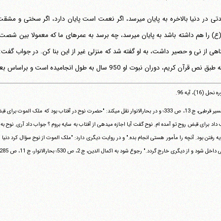
نوح (ع) را هم داشته باشد به پایان می‎رسد، چه برسد به عمرهای 
هی از نی و حصیر داشت، به او گفته شد که منزلی غیر از این بنا کن. در جواب گفت: برای کسی که می‎میرد هم
 نص قرآن کریم، دوران نبوت او 950 سال به طول انجامیده است و براساس بعضی
حل (16)، آیه 96.
تفسیر قرطبی، ج 13، ص 333؛ و در بحارالانوار نقل می‎کند: "حضرت نوح در آفتا
جواب داد برای قبض روح تو آمده ام. نوح گفت آیا اجازه می‎دهی از آفتاب به س
یه رفتن بود. آنچه را مأمور هستی انجام بده." و در روایت دیگری دارد: "ملک الموت از نوح سؤال کرد دنی
اخل شود و از دیگری خارج گردد." رجوع شود به اکمال الدین، ج 2، ص 530؛ بحارالانوار، ج 11، ص 285 تا 290.