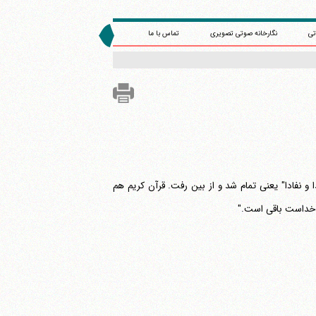
تی
نگارخانه صوتی تصویری
تماس با ما
 و نفادا" یعنی تمام شد و از بین رفت. قرآن کریم هم