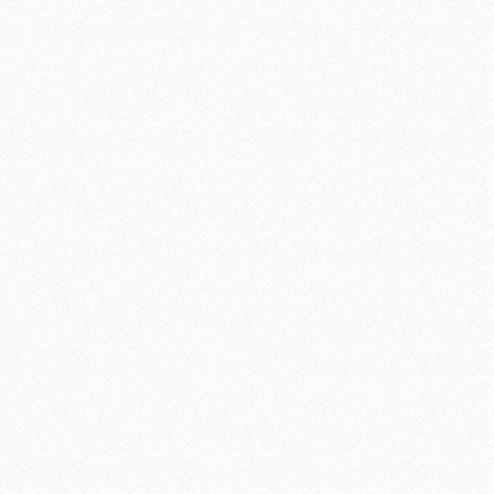
تلفن 37740011-25-98+ تا 14
فکس
37740015-25-98+