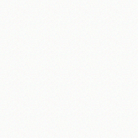
آیت‌الله منتظری
وب سایت رسمی آیت‌الله منتظری
یران
،
قم
،
میدان مصلّی، بلوار شهید محمّد منتظری، كوچه شماره ٨
کد پستی: 3713744381