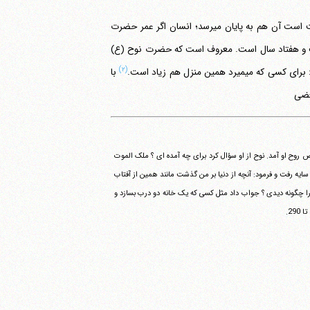
هر مدتی در دنیا بالاخره به پایان می‎رسد، اگر نعمت است پایان دارد، اگر سختی و مشقت است آن هم به پایان می‎رسد؛ انسان اگر عمر حضرت
ما که معمولا بین شصت و هفتاد سال است. معروف است که حضرت نوح (ع)
(۲)
ین منزل هم زیاد است.
با
ب بود که ملک الموت برای قبض روح او آمد. نوح از او سؤال کرد برای چه آمده ای ؟ ملک الموت
ایه بروم ؟ جواب داد آری. نوح به سایه رفت و فرمود: آنچه از دنیا بر من گذشت مانند همین از آفتاب
ا را چگونه دیدی ؟ جواب داد مثل کسی که یک خانه دو درب بسازد و