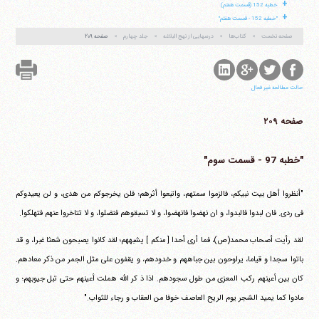
+
خطبه 152 (قسمت هفتم)
+
"خطبه 152 - قسمت هفتم"
صفحه نخست
کتاب‌ها
درسهایی از نهج البلاغه
جلد چهارم
صفحه ۲۰۹
حالت مطالعه غیر فعال
صفحه ۲۰۹
"خطبه 97 - قسمت سوم"
"أنظروا أهل بیت نبیکم، فالزموا سمتهم، واتبعوا أثرهم؛ فلن یخرجوکم من هدی، و لن یعیدوکم
فی ردی. فان لبدوا فالبدوا، و ان نهضوا فانهضوا، و لا تسبقوهم فتضلوا، و لا تتاخروا عنهم فتهلکوا.
لقد رأیت أصحاب محمد(ص)، فما أری أحدا [ منکم ] یشبههم؛ لقد کانوا یصبحون شعثا غبرا، و قد
باتوا سجدا و قیاما، یراوحون بین جباههم و خدودهم، و یقفون علی مثل الجمر من ذکر معادهم.
کان بین أعینهم رکب المعزی من طول سجودهم. اذا ذ کر الله هملت أعینهم حتی تبل جیوبهم؛ و
مادوا کما یمید الشجر یوم الریح العاصف خوفا من العقاب و رجاء للثواب."