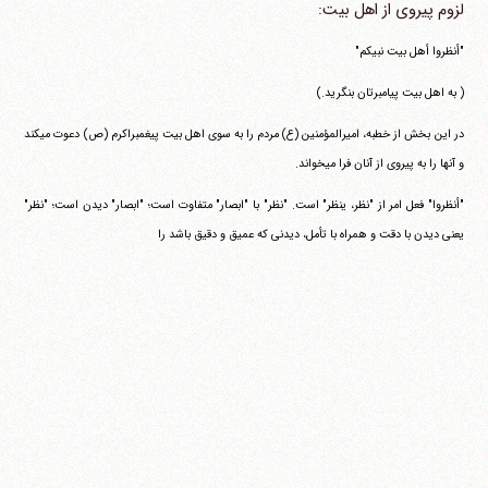
لزوم پیروی از اهل بیت:
"أنظروا أهل بیت نبیکم"
( به اهل بیت پیامبرتان بنگرید.)
در این بخش از خطبه، امیرالمؤمنین (ع) مردم را به سوی اهل بیت پیغمبراکرم (ص) دعوت می‎کند
و آنها را به پیروی از آنان فرا می‎خواند.
"أنظروا" فعل امر از "نظر، ینظر" است. "نظر" با "ابصار" متفاوت است؛ "ابصار" دیدن است؛ "نظر"
یعنی دیدن با دقت و همراه با تأمل، دیدنی که عمیق و دقیق باشد را