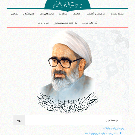
صفحه نخست
زندگینامه و گاهشمار
کتاب‌ها
سوگنامه
بیانیه‌های دفتر
کلام دیگران
تصاویر
نگارخانه صوتی
نگارخانه صوتی تصویری
تماس با ما
درس‌هایی از نهج‌البلاغه
+
سخنی چند درباره شرح نهج البلاغه