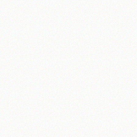
آیت‌الله منتظری
وب سایت رسمی آیت‌الله منتظری
یران
،
قم
،
میدان مصلّی، بلوار شهید محمّد منتظری، كوچه شماره ٨
کد پستی: 3713744381