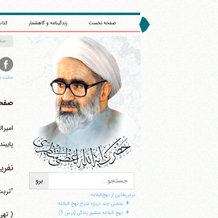
صفحه نخست
زندگینامه و گاهشمار
کتاب
صف
حالت م
صفحه 
پایبند
نفری
"تربت
درس‌هایی از نهج‌البلاغه
+
سخنی چند درباره شرح نهج البلاغه
+
( تهی
نهج البلاغه منشور زندگی (درس 1)