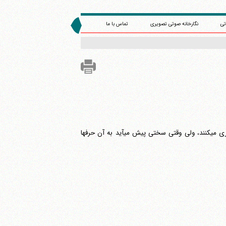
تی
نگارخانه صوتی تصویری
تماس با ما
امیرالمؤمنین (ع) هم دچار چنین یارانی شده اند که تا سختی نیست اظهار ارادت و چاکری می‎کنند، ولی وقتی سختی پیش می‎آید به آن حرفها