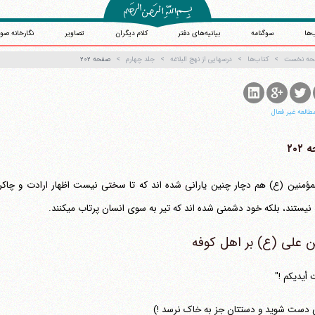
‌ها
سوگنامه
بیانیه‌های دفتر
کلام دیگران
تصاویر
نگارخانه صو
حه نخست
کتاب‌ها
درسهایی از نهج البلاغه
جلد چهارم
صفحه ۲۰۲
طالعه غیر فعال
۲۰۲
 نیستند، بلکه خود دشمنی شده اند که تیر به سوی انسان پرتاب می‎کنند.
ن علی (ع) بر اهل کوفه
 أیدیکم !"
 دست شوید و دستتان جز به خاک نرسد !)