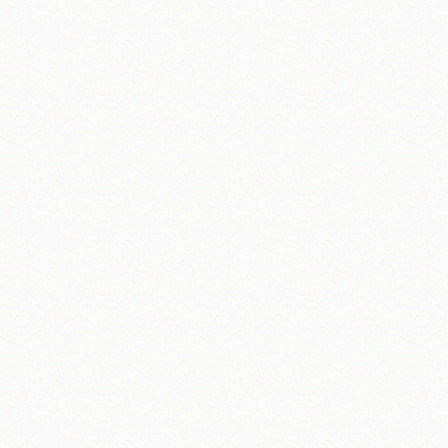
تلفن 37740011-25-98+ تا 14
فکس
37740015-25-98+