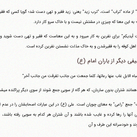
 از ماده "تراب" است، "ترب زید" یعنی: زید فقیر و تهی دست شد؛ گویا کسی که ف
به این معنا که چیزی در مشتش نیست و با خاک سرو کار دارد.
"تربت أیدیکم" برای نفرین به کار می‎رود و به این معناست که فقیر
اهل کوفه را به فقیرشدن و به خاک مذلت نشستن نفرین کرده است.
فی دیگر از یاران امام (ع)
شباه الابل غاب عنها رعاتها، کلما جمعت من جانب تفرقت من جانب آخر"
همانند شتران بدون ساربان، که هر گاه از سویی جمع شوند از سوی دیگر پراکنده می‎شوند.)
" جمع "راعی" به معنای چوپان است. علی (ع) در این عبارات اصحابشان را در عدم انتظ
 آنها را رها کرده و غایب شده باشند و آن شتران هر کدام به سویی رفته باشند، ل