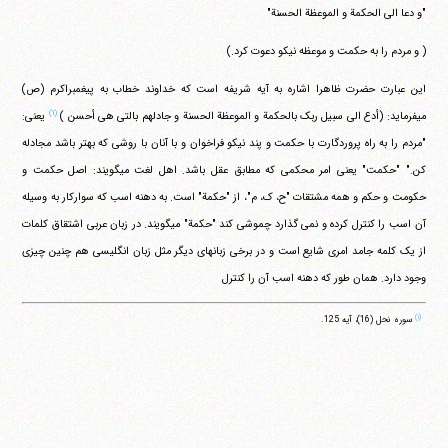
"و دعا الی الحکمة و الموعظة الحسنة"
( و مردم را به حکمت و موعظه نیکو دعوت کرد.)
این عبارت حضرت ظاهرا اشاره به آیه شریفه است که خداوند خطاب به پیغمبراکرم (ص)
(۱)
می‎فرماید:
(أدع الی سبیل ربک بالحکمة و الموعظة الحسنة و جادلهم بالتی هی أحسن )
یعنی:
"مردم را به راه پروردگارت با حکمت و پند نیکو فراخوان و با آنان با روشی که بهتر باشد مجادله
کن." "حکمت" یعنی امر محکمی که مطابق عقل باشد. اهل لغت می‎گویند: اصل حکمت و
حکومت و حکم و همه مشتقات "ح، ک، م"، از "حکمة" است. به دهنه اسب که سوارکار به وسیله
آن اسب را کنترل کرده و نمی گذارد چموشی کند "حکمة" می‎گویند. در زبان عربی اشتقاق کلمات
از یک کلمه جامد امری شایع است و در برخی زبانهای دیگر مثل زبان انگلیسی هم چنین چیزی
وجود دارد. همان طور که دهنه اسب آن را کنترل
(۱)
سوره نحل (16)، آیه 125.