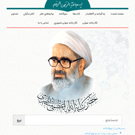
صفحه نخست
زندگینامه و گاهشمار
کتاب‌ها
سوگنامه
بیانیه‌های دفتر
کلام دیگران
تصاویر
نگارخانه صوتی
نگارخانه صوتی تصویری
تماس با ما
درس‌هایی از نهج‌البلاغه
+
سخنی چند درباره شرح نهج البلاغه