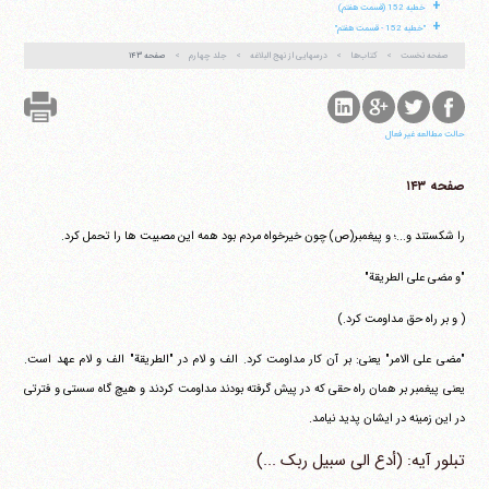
+
خطبه 152 (قسمت هفتم)
+
"خطبه 152 - قسمت هفتم"
صفحه نخست
کتاب‌ها
درسهایی از نهج البلاغه
جلد چهارم
صفحه ۱۴۳
حالت مطالعه غیر فعال
صفحه ۱۴۳
را شکستند و...؛ و پیغمبر(ص) چون خیرخواه مردم بود همه این مصیبت ها را تحمل کرد.
"و مضی علی الطریقة"
( و بر راه حق مداومت کرد.)
"مضی علی الامر" یعنی: بر آن کار مداومت کرد. الف و لام در "الطریقة" الف و لام عهد است.
یعنی پیغمبر بر همان راه حقی که در پیش گرفته بودند مداومت کردند و هیچ گاه سستی و فترتی
در این زمینه در ایشان پدید نیامد.
تبلور آیه: (أدع الی سبیل ربک ...)