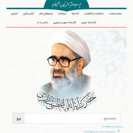
صفحه نخست
زندگینامه و گاهشمار
کتاب‌ها
سوگنامه
بیانیه‌های دفتر
کلام دیگران
تصاویر
نگارخانه صوتی
نگارخانه صوتی تصویری
تماس با ما
درس‌هایی از نهج‌البلاغه
+
سخنی چند درباره شرح نهج البلاغه