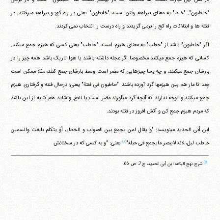
"حاطبون". "خبط" به معنای بیراهه رفتن است، "خابطون" یعنی در راه کج و بیراهه می‎رفتند. در
فتنه ها و ابتلائات راه کج را برمی گزیدند و راه درست را انتخاب نمی کردند.
اگر "حاطبون" باشد از "حطب" به معنای هیزم است، "حاطب" یعنی کسی که هیزم جمع می‎کند.
کسانی که هیزم جمع می‎کنند مخصوصا اگر عجله داشته باشند یا هوا تاریک باشد همه چیز را در
بارشان جمع می‎کنند، و چه بسا چیزهایی که مضر است وسط بارشان جمع کنند؛ مثلا ممکن است
چند تا مار هم بین هیزمها گرد آورده باشند. "حاطبون فی فتنة" یعنی: درحال فتنه و گرفتاری هیزم
جمع می‎کنند و توجه ندارند که آنچه گرد می‎آورند مضر است یا نافع. و شاید هم کنایه از این باشد
که مردم هیزم جمع کن و آتش افروز در فتنه بودند.
ابن أبی الحدید می‎نویسد: "و یقال لمن یجمع بین الصواب و الخطاء، أو یتکلم بالغث والسمین
(۱)
حاطب لیل، لانه لایبصر مایجمع فی حبله"
یعنی: "و به کسی که در سخنانش
(۱)
شرح نهج البلاغه ابن أبی الحدید، ج 7، ص 66.