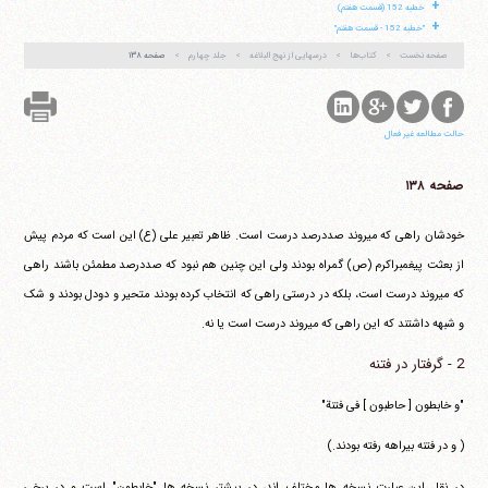
+
خطبه 152 (قسمت هفتم)
+
"خطبه 152 - قسمت هفتم"
صفحه نخست
کتاب‌ها
درسهایی از نهج البلاغه
جلد چهارم
صفحه ۱۳۸
حالت مطالعه غیر فعال
صفحه ۱۳۸
خودشان راهی که می‎روند صددرصد درست است. ظاهر تعبیر علی (ع) این است که مردم پیش
از بعثت پیغمبراکرم (ص) گمراه بودند ولی این چنین هم نبود که صددرصد مطمئن باشند راهی
که می‎روند درست است، بلکه در درستی راهی که انتخاب کرده بودند متحیر و دودل بودند و شک
و شبهه داشتند که این راهی که می‎روند درست است یا نه.
2 - گرفتار در فتنه
"و خابطون [ حاطبون ] فی فتنة"
( و در فتنه بیراهه رفته بودند.)
در نقل این عبارت نسخه ها مختلف اند، در بیشتر نسخه ها "خابطون" است و در برخی