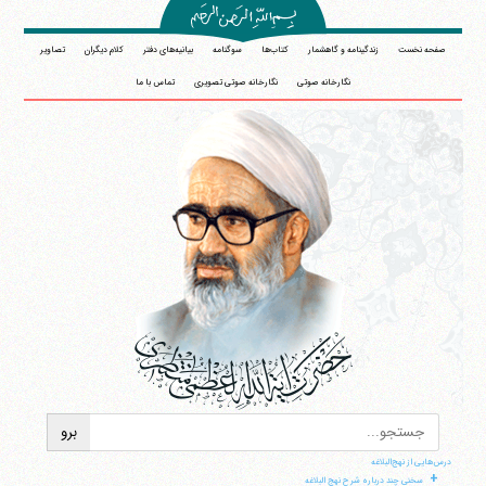
صفحه نخست
زندگینامه و گاهشمار
کتاب‌ها
سوگنامه
بیانیه‌های دفتر
کلام دیگران
تصاویر
نگارخانه صوتی
نگارخانه صوتی تصویری
تماس با ما
درس‌هایی از نهج‌البلاغه
+
سخنی چند درباره شرح نهج البلاغه