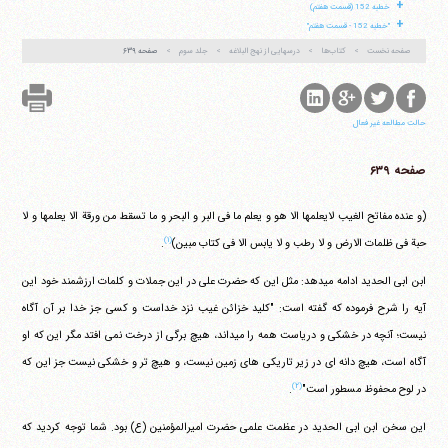
+
خطبه 152 (قسمت هفتم)
+
"خطبه 152 - قسمت هفتم"
صفحه نخست
کتاب‌ها
درسهایی از نهج البلاغه
جلد سوم
صفحه ۶۳۹
حالت مطالعه غیر فعال
صفحه ۶۳۹
(و عنده مفاتح الغیب لایعلمها الا هو و یعلم ما فی البر و البحر و ما تسقط من ورقة الا یعلمها و لا
(۱)
حبة فی ظلمات الارض و لا رطب و لا یابس الا فی کتاب مبین)
.
ابن ابی الحدید ادامه می‎دهد: مثل این که حضرت علی در این جملات و کلمات ارزشمند خود این
آیه را شرح فرموده که گفته است: "کلید خزائن غیب نزد خداست و کسی جز خدا بر آن آگاه
نیست؛ آنچه در خشکی و دریاست همه را می‎داند، هیچ برگی از درخت نمی افتد مگر این که او
آگاه است، هیچ دانه ای در زیر تاریکی های زمین نیست، و هیچ تر و خشکی نیست جز این که
(۲)
در لوح محفوظ مسطور است"
.
این سخن ابن ابی الحدید در عظمت علمی حضرت امیرالمؤمنین (ع) بود. شما توجه کردید که