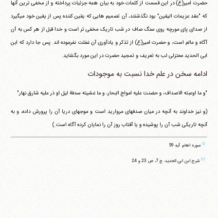
حضرت امیر(ع) در این قسمت از کلمات خود به بیان همه جزئیات پرداخته و از مخفی ترین آنها
که "عقد عزیمات الیقین" بود نگذشتند، آن تصمیم هایی که یقین کننده پس از یقین خود می‎گیرد
از صدای پای مورچه روی سنگ صاف در شب تاریک مخفی تر است و خدا قبل از هر کس به آن
آگاه و عالم است، و حضرت امیر(ع) از تذکر و یادآوری آن غفلت نفرموده اند. پس جا دارد که ابن
ابی الحدید معتزلی لب به تعریف و تمجید حضرت در این مورد بگشاید.
ادامه سخن در علم خدا نسبت به موجودات
"و ما اوعبته الاصداف، و حضنت علیه امواج البحار، و ما غشیته سدفة لیل او ذر علیه شارق نهار"
(و نیز خداوند به آنچه در میان صدفهای مروارید است و موجهای دریا آن را پرورش داده، و به
آنچه تاریکی شب آن را پوشیده و یا آفتاب روز آن را نمایان کرده آگاه است.)
(۱)
سوره انعام، آیه 59
(۲)
شرح ابن ابی الحدید، ج 7، ص 23 و 24