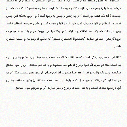
"استحواذ" به معنای مسلط شدن است. من و شما این طور هستیم که شیطان بر ما مسلط
می‎شود و ما را به وسوسه می‎اندازد؛ مثلا در مورد ذات خداوند در ما وسوسه می‎کند که ذات خدا از
چیست ؟ آیا یک قطعه نور است ؟ از چه زمانی و چطور به وجود آمده ؟ و... ولی ملائکه این چنین
نیستند، شیطان بر آنها مستولی نمی شود تا در آنها وسوسه کند، و وقتی وسوسه شیطان نباشد
پس در ذات خداوند هم اختلافی ندارند. "لم یختلفوا فی ربهم" در جهات و خصوصیات
پروردگارشان اختلافی ندارند "باستحواذ الشیطان علیهم" که ناشی از وسوسه و سلطه شیطان
باشد.
"تقاطع" به معنای بریدگی است، "سوء التقاطع" اضافه صفت به موصوف و به معنای جدایی از راه
بد است؛ مثلا دو نفر بر اثر دعوا و نزاع از هم جدا می‎شوند و با هم قهر می‎کنند، این را سوء تقاطع
می‎گویند؛ ولی یک وقت دو نفر از هم جدا می‎شوند اما این جدایی از روی بدی نیست، مثلا آن دو
در دو اداره کار می‎کنند در عین حال که دلهایشان با هم است. ملائکه نیز چنین هستند، جدایی
آنها در نحوه عبادت است، و با هم اختلاف و نزاع و دعوا ندارند. "و لم یفرقهم سوء التقاطع"