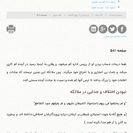
+
خطبه 152 (قسمت هفتم)
+
"خطبه 152 - قسمت هفتم"
صفحه نخست
کتاب‌ها
درسهایی از نهج البلاغه
جلد سوم
صفحه ۵۸۱
حالت مطالعه غیر فعال
صفحه ۵۸۱
طبعا درجات حساب بردن او از رییس اداره کم می‎شود، و وقتی به اینجا رسید در آینده کم کاری
می‎کند و باعث بی اعتباری و یا اخراج خود می‎گردد. پس ملائکه این چنین نیستند که عبادات و
اطاعات خود را بزرگ بدانند تا ترس آنها کم شده و نسبت به عبادت آینده سستی کنند.
نبودن اختلاف و جدایی در ملائکه
"و لم یختلفوا فی ربهم باستحواذ الشیطان علیهم، و لم یفرقهم سوء التقاطع"
(و هیچ گاه به جهت استیلای شیطان بر ایشان درباره پروردگارشان اختلافی نداشته اند، و برخورد
بد آنان را از هم جدا نکرده است.)