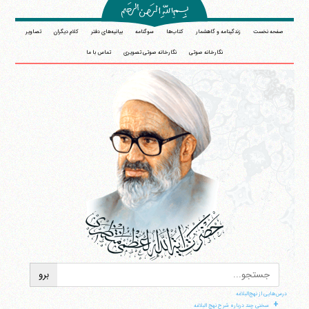
صفحه نخست
زندگینامه و گاهشمار
کتاب‌ها
سوگنامه
بیانیه‌های دفتر
کلام دیگران
تصاویر
نگارخانه صوتی
نگارخانه صوتی تصویری
تماس با ما
درس‌هایی از نهج‌البلاغه
+
سخنی چند درباره شرح نهج البلاغه