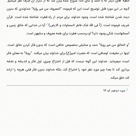
خطبه های دیگر که با حمد و ثنای خدا شروع شده بیان شد که از تکرار آن صرف نظر می‎کنیم.
آنچه در این مورد قابل توضیح است این که فرموده: "المعروف من غیر رؤیة" خداوندی که بدون
دیده شدن شناخته شده است، وجود خداوند برای مردم از راه فطرت شناخته شده است. قرآن
(۱)
شریف فرموده است: (أ فی الله شک فاطر السماوات و الارض)
آیا در خدایی که خالق زمین و
آسمانهاست شکی وجود دارد؟ او برحسب فطرت برای همه معروف و مشهور است.
"و الخالق من غیر رویة" حمد و ستایش مخصوص خالقی است که بدون فکر کردن خالق است.
اینها در حقیقت اوصافی است که حضرت امیر(ع) برای خداوند بیان می‎کنند. "رویة" به معنای فکر
است؛ می‎فرماید: خداوند این گونه نیست که قبل از اختراع چیزی، اول فکر و اندیشه و نقشه
برداری کند تا بعدا چیز مورد نظر خود را اختراع کند، بلکه خداوند بدون فکر قبلی هرچه را اراده
کند خلق می‎کند.
(۱)
سوره ابراهیم، آیه 10