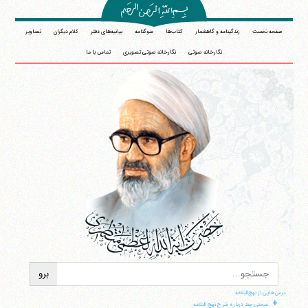
صفحه نخست
زندگینامه و گاهشمار
کتاب‌ها
سوگنامه
بیانیه‌های دفتر
کلام دیگران
تصاویر
نگارخانه صوتی
نگارخانه صوتی تصویری
تماس با ما
درس‌هایی از نهج‌البلاغه
+
سخنی چند درباره شرح نهج البلاغه