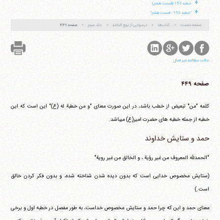
+
خطبه 152 (قسمت هفتم)
+
"خطبه 152 - قسمت هفتم"
صفحه نخست
کتاب‌ها
درسهایی از نهج البلاغه
جلد سوم
صفحه ۴۴۹
حالت مطالعه غیر فعال
صفحه ۴۴۹
کلمه "من" تبعیض از خطب باشد، در این صورت معنای "و من خطبة له (ع)" این است که این
خطبه از جمله خطبه های حضرت امیر(ع) می‎باشد.
حمد و ستایش خداوند
"الحمدلله المعروف من غیر رؤیة ، و الخالق من غیر رویة"
(ستایش مخصوص خدایی است که بدون دیده شدن شناخته شده، و بدون فکر کردن خالق
است.)
معنای حمد و این که چرا حمد و ستایش مخصوص خداست، به طور مفصل در خطبه اول و برخی