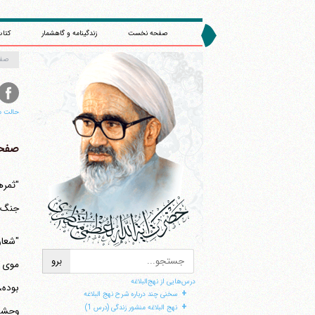
صفحه نخست
زندگینامه و گاهشمار
کتاب
صف
حالت م
صفحه 
جنگ و
درس‌هایی از نهج‌البلاغه
+
سخنی چند درباره شرح نهج البلاغه
+
نهج البلاغه منشور زندگی (درس 1)
وحشت 