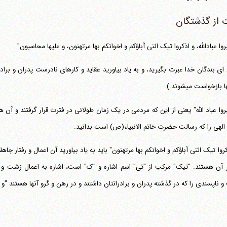
 از گذشتگان
روا عبادالله، و اذکروا تیک التی آباؤکم و اخوانکم بها مرتهنون، و علیها محاسبون"
ی بندگان خدا عبرت بگیرید، و به یاد بیاورید عقاید و کارهای نادرست پدران و برادران
 بازخواست می‎شوند.)
بروا عباد الله" یعنی از این که مردمی در یک زمان طولانی در فترت قرار گرفتند و آن 
الهی را که رسالت حضرت خاتم الانبیاء(ص) است بدانید.
کروا تیک التی آباؤکم و اخوانکم بها مرتهنون" باید به یاد بیاورید آن اعمال و رفتار جا
ر آن هستند. "تیک" مرکب از "تی" اسم اشاره و "ک" است، اشاره به اعمال زشت و نا
 ناپسندی را که در گذشته پدران و برادرانتان داشتند و در رهن و گرو آنها هستند "و 