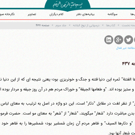
‌ها
سوگنامه
بیانیه‌های دفتر
کلام دیگران
تصاویر
نگارخانه صو
حه نخست
کتاب‌ها
درسهایی از نهج البلاغه
جلد سوم
صفحه ۴۳۷
طالعه غیر فعال
۴۳۷
 ستیز بوده اند. "و طعامها الجیفة" و خوراک مردم هم در آن روز جیفه و مردار بوده 
موی بدن مباشرت دارد "شعار" می‎گویند، "شعار" از "شعر" به معنای مو
شعار آنها بود.