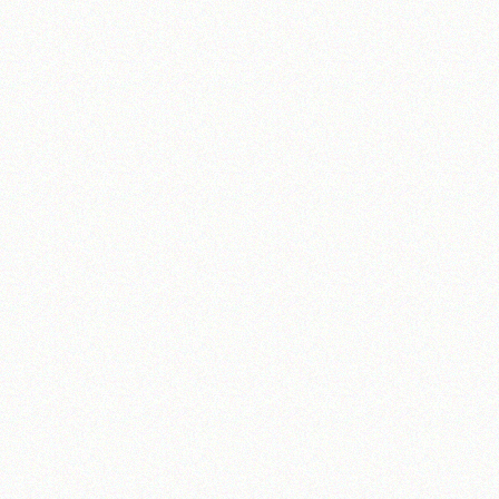
آیت‌الله منتظری
وب سایت رسمی آیت‌الله منتظری
یران
،
قم
،
میدان مصلّی، بلوار شهید محمّد منتظری، كوچه شماره ٨
کد پستی: 3713744381