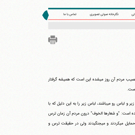
تی
نگارخانه صوتی تصویری
تماس با ما
"ثمرها الفتنة" ثمره این دنیا فتنه و جنگ و خونریزی بود؛ یعنی نتیجه ای که از این دنیا نصیب مردم آن روز می‎شده این است که همیشه گرفتار
است.
"شعار" از نظر لغت در مقابل "دثار" است، این دو واژه در اصل به ترتیب به معنای لباس زیر و لباس رو می‎باشند، لباس زیر را به این دلیل که با
 است. حضرت فرموده است: "و شعارها الخوف" درون مردم آن زمان ترس
بوده، "و دثارها السیف" و ظاهر مردم آن زمان شمشیر بود؛ شمشیرها را به ظاهر خود حمایل می‎کردند و می‎جنگیدند ولی در حقیقت ترس و