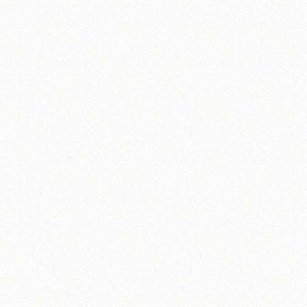
تلفن 37740011-25-98+ تا 14
فکس
37740015-25-98+