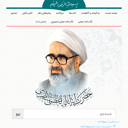
صفحه نخست
زندگینامه و گاهشمار
کتاب‌ها
سوگنامه
بیانیه‌های دفتر
کلام دیگران
تصاویر
نگارخانه صوتی
نگارخانه صوتی تصویری
تماس با ما
درس‌هایی از نهج‌البلاغه
+
سخنی چند درباره شرح نهج البلاغه