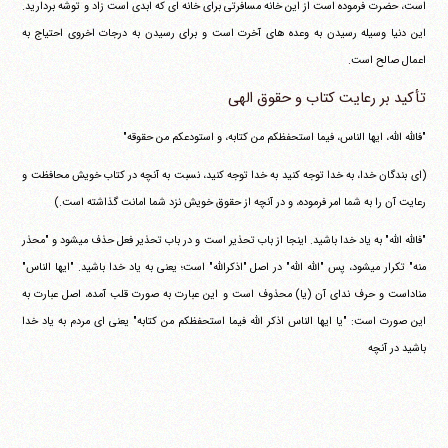
است، حضرت فرموده است از این خانه مسافرتی برای خانه ای که ابدی است زاد و توشه بردارید.
این دنیا وسیله رسیدن به وعده های آخرت است و برای رسیدن به درجات اخروی احتیاج به
اعمال صالح است.
تأکید بر رعایت کتاب و حقوق الهی
"فالله الله، ایها الناس، فیما استحفظکم من کتابه، و استودعکم من حقوقه"
(ای بندگان خدا، به خدا توجه کنید به خدا توجه کنید، نسبت به آنچه در کتاب خویش محافظت و
رعایت آن را به شما امر فرموده، و در آنچه از حقوق خویش نزد شما امانت گذاشته است.)
"فالله الله" به یاد خدا باشید. اینجا از باب تحذیر است و در باب تحذیر فعل حذف می‎شود و "محذر
منه" تکرار می‎شود، پس "الله الله" در اصل "اذکرالله" است؛ یعنی به یاد خدا باشید. "ایها الناس"
مناداست و حرف ندای آن (یا) محذوف است و این عبارت به صورت قلب آمده، اصل عبارت به
این صورت است: "یا ایها الناس اذکر الله فیما استحفظکم من کتابه" یعنی ای مردم به یاد خدا
باشید در آنچه