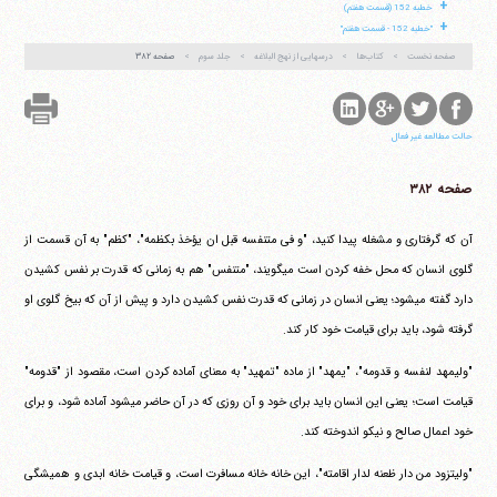
+
خطبه 152 (قسمت هفتم)
+
"خطبه 152 - قسمت هفتم"
صفحه نخست
کتاب‌ها
درسهایی از نهج البلاغه
جلد سوم
صفحه ۳۸۲
حالت مطالعه غیر فعال
صفحه ۳۸۲
آن که گرفتاری و مشغله پیدا کنید، "و فی متنفسه قبل ان یؤخذ بکظمه"، "کظم" به آن قسمت از
گلوی انسان که محل خفه کردن است می‎گویند، "متنفس" هم به زمانی که قدرت بر نفس کشیدن
دارد گفته می‎شود؛ یعنی انسان در زمانی که قدرت نفس کشیدن دارد و پیش از آن که بیخ گلوی او
گرفته شود، باید برای قیامت خود کار کند.
"ولیمهد لنفسه و قدومه"، "یمهد" از ماده "تمهید" به معنای آماده کردن است، مقصود از "قدومه"
قیامت است؛ یعنی این انسان باید برای خود و آن روزی که در آن حاضر می‎شود آماده شود، و برای
خود اعمال صالح و نیکو اندوخته کند.
"ولیتزود من دار ظعنه لدار اقامته"، این خانه خانه مسافرت است، و قیامت خانه ابدی و همیشگی