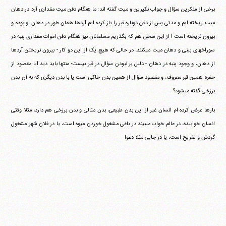
برخی از منکرین سؤال و جواب نکیرین و میت گفته اند: ما هنگام دفن میت مقداری آرد در دهان
میت ریخته ایم و مدتی پس از دفن دوباره قبر را باز کرده ایم آردها همان طور در دهان او بوده و
بیرون نریخته است ! از این سخن هم که بگذریم مسلمانان نیز هنگام دفن اموات مقداری پنبه در
سوراخهای بینی و دهان میت می‎کنند، در حالی که هیچ یک از این دو کار - بیرون نریختن آردها
از دهان، و وجود پنبه در دهان - دلیل بر نبودن سؤال در قبر نیست؛ منتها باید دید آیا مقصود از
حفره همین قبر معروف، و مقصود سؤال از همین بدن خاکی است یا با بدن دیگری که به آن بدن
برزخی گفته می‎شود؟
بارها عرض کرده ام انسان غیر از این بدن طبیعی، بدن مثالی و بدن برزخی هم دارد؛ مثلا وقتی
انسان خوابیده، در عالم خواب می‎بیند در باغی مشغول خوردن میوه است، یا در فلان شهر مشغول
گردش و تفریح است، یا در جایی مثلا دعوا