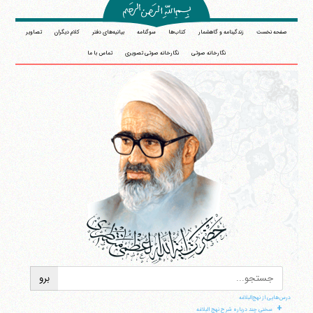
صفحه نخست
زندگینامه و گاهشمار
کتاب‌ها
سوگنامه
بیانیه‌های دفتر
کلام دیگران
تصاویر
نگارخانه صوتی
نگارخانه صوتی تصویری
تماس با ما
درس‌هایی از نهج‌البلاغه
+
سخنی چند درباره شرح نهج البلاغه