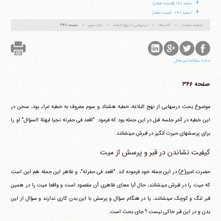
+
خطبه 152 (قسمت هفتم)
+
"خطبه 152 - قسمت هفتم"
صفحه نخست
کتاب‌ها
درسهایی از نهج البلاغه
جلد سوم
صفحه ۳۴۶
حالت مطالعه غیر فعال
صفحه ۳۴۶
موضوع بحث درسهایی از نهج البلاغه، خطبه هشتاد و سوم معروف به خطبه غراء بود، سخن در
این خطبه در آخر جلسه قبل در این جمله بود که فرمود: "اقعد فی حفرته نجیا لبهتة السؤال" او را
برای پرسشهای حیرت انگیز در قبرش می‎نشانند.
کیفیت نشاندن در قبر و پرسش از میت
حضرت امیر(ع) در این جمله خود فرموده اند: "اقعد فی حفرته"، و ظاهر این جمله هم این است
که میت را در قبرش می‎نشانند، حال آیا معنای ظاهری آن مقصود است و واقعا میت را در همین
قبر تنگ و کوچک می‎نشانند، یا در هنگام سؤال و پرسش با این بدن کاری ندارند و سؤال از این
بدن و در این قبر خاکی نیست ؟ جای بحث است.