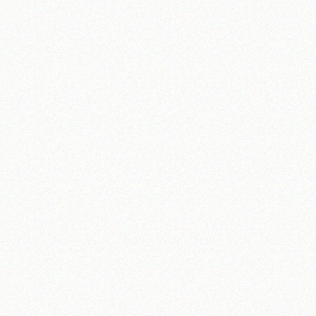
آیت‌الله منتظری
وب سایت رسمی آیت‌الله منتظری
یران
،
قم
،
میدان مصلّی، بلوار شهید محمّد منتظری، كوچه شماره ٨
کد پستی: 3713744381