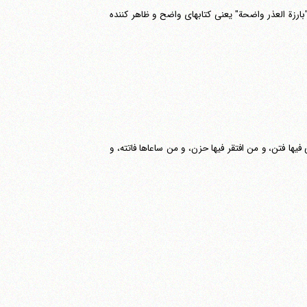
ارزة العذر واضحة" یعنی کتابهای واضح و ظاهر کننده
یها فتن، و من افتقر فیها حزن، و من ساعاها فاتته، و