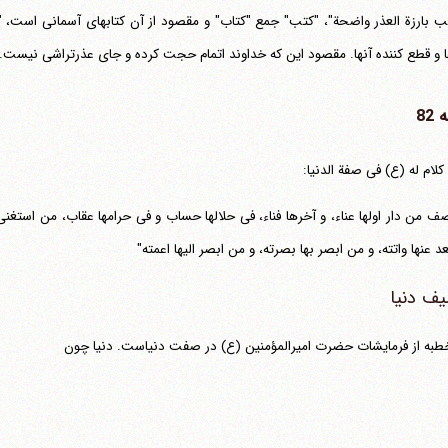
ب بارزة العذر واضحة"، "کتب" جمع "کتاب" و مقصود از آن کتابهای آسمانی است، "ب
 و قطع کننده آنها. مقصود این که خداوند اتمام حجت کرده و جای عذرتراشی نیست.
82
کلام له (ع) فی صفة الدنیا:
صف من دار اولها عناء، و آخرها فناء، فی حلالها حساب و فی حرامها عقاب، من استغنی ف
د عنها واتته، و من ابصر بها بصرته، و من ابصر الیها اعمته"
ف دنیا
طبه از فرمایشات حضرت امیرالمؤمنین (ع) در صفت دنیاست. دنیا چون