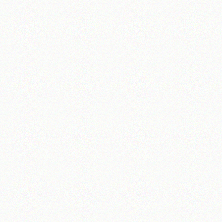
تلفن 37740011-25-98+ تا 14
فکس
37740015-25-98+