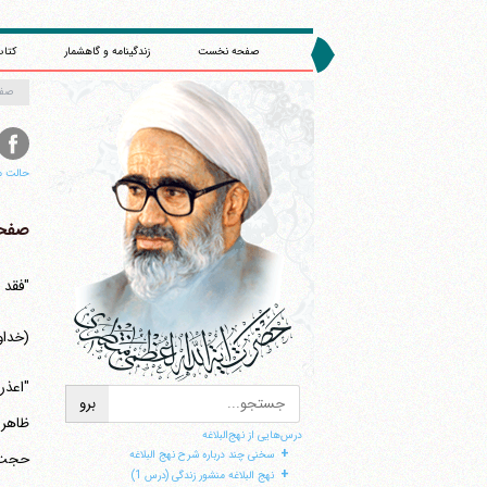
صفحه نخست
زندگینامه و گاهشمار
کتاب
صف
حالت م
صفحه 
"فقد 
(خداو
"اعذر
ظاهرة
درس‌هایی از نهج‌البلاغه
+
سخنی چند درباره شرح نهج البلاغه
حجت ن
+
نهج البلاغه منشور زندگی (درس 1)