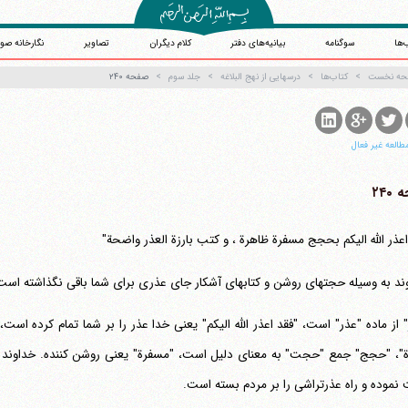
‌ها
سوگنامه
بیانیه‌های دفتر
کلام دیگران
تصاویر
نگارخانه صو
حه نخست
کتاب‌ها
درسهایی از نهج البلاغه
جلد سوم
صفحه ۲۴۰
طالعه غیر فعال
۲۴۰
اعذر الله الیکم بحجج مسفرة ظاهرة ، و کتب بارزة العذر واضحة"
ند به وسیله حجتهای روشن و کتابهای آشکار جای عذری برای شما باقی نگذاشته است
" از ماده "عذر" است، "فقد اعذر الله الیکم" یعنی خدا عذر را بر شما تمام کرده ا
"، "حجج" جمع "حجت" به معنای دلیل است، "مسفرة" یعنی روشن کننده. خداوند با 
موده و راه عذرتراشی را بر مردم بسته است.