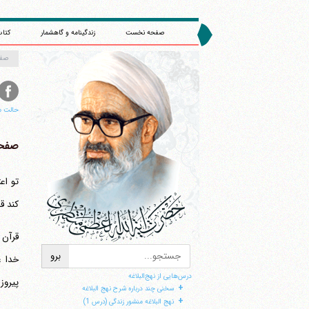
صفحه نخست
زندگینامه و گاهشمار
کتاب
صف
حالت م
صفحه 
کند ق
قرآن 
درس‌هایی از نهج‌البلاغه
پیروز
+
سخنی چند درباره شرح نهج البلاغه
+
نهج البلاغه منشور زندگی (درس 1)