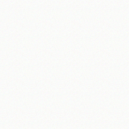
تلفن 37740011-25-98+ تا 14
فکس
37740015-25-98+