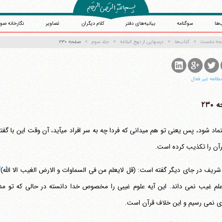
‌ها
سوگنامه
بیانیه‌های دفتر
کلام دیگران
تصاویر
نگارخانه صو
حه نخست
کتاب‌ها
درسهایی از نهج البلاغه
جلد سوم
صفحه ۲۳۰
طالعه غیر فعال
۲۳۰
تو اعتماد شود، پس یعنی تو هم می‎دانی که ف
رآن را تکذیب کرده است.
۱)
شریف در جای دیگر گفته است: (قل لایعلم من فی السماوات و الارض الغیب الا الله)
ی نمی رسیم و این خلاف قرآن است.