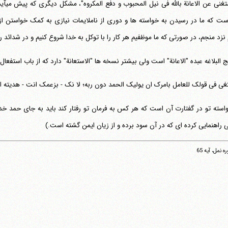
"و اس
ست که ما در رسیدن به خواسته ها و دوری از ناملایمات نیازی به کمک خواستن از 
 نزد منجم، در صورتی که ما موظفیم هر کار را با توکل به خدا شروع کنیم و در شدائد رو
البلاغه عبده "الاعانة" است ولی بیشتر نسخه ها "الاستعانة" دارد که از باب استفعال می‎باشد و به معنای طلب یاری خواستن 
تغی فی قولک للعامل بامرک ان یولیک الحمد دون ربه؛ لا نک - بزعمک انت - هدیته الی 
استه تو در گفتارت آن است که هر کس به فرمان تو رفتار کند باید به جای حمد خدا 
 راهنمایی کرده ای که در آن سود برده و از زیان ایمن گشته است.)
 نمل، آیه 65