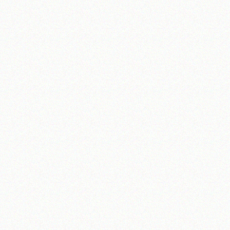
آیت‌الله منتظری
وب سایت رسمی آیت‌الله منتظری
یران
،
قم
،
میدان مصلّی، بلوار شهید محمّد منتظری، كوچه شماره ٨
کد پستی: 3713744381