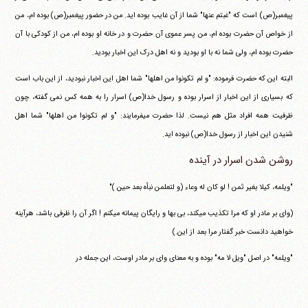
پیغمبر(ص) است که "غبتم عنها" شما از آن غایب بوده اید. من در حضور پیغمبر(ص) بوده ام، من
از خواص آن حضرت بوده ام، من پسر عموی آن حضرت و در خانه او بوده ام، من از کودکی با آن
حضرت بوده ام، ولی شما نه با او بودید و نه اهل درک این اخبار بودید.
البته این که حضرت فرموده: "و لم تکونوا من اهلها" شما اهل این اخبار نبودید، از این باب است
که بسیاری از این اخبار از اسرار بوده و رسول خدا(ص) اسرار را به همه کس نمی گفته، چون
ظرفیت همه افراد مثل هم نیست. لذا حضرت می‎فرمایند: "و لم تکونوا من اهلها" شما اهل
شنیدن این اخبار از رسول خدا(ص) نبوده اید.
روشن شدن اسرار در آینده
"ویلمه، کیلا بغیر ثمن ! لو کان له وعاء (و لتعلمن نبأه بعد حین )"
(وای بر مادر او که مرا تکذیب می‎کند، بی بها و رایگان پیمانه می‎کنم ! اگر آن را ظرفی باشد، هرآینه
خواهید دانست خبر گفتار مرا بعد از این.)
"ویلمه" در اصل "ویل لا مه" بوده و به معنای وای بر مادر اوست، این جمله در