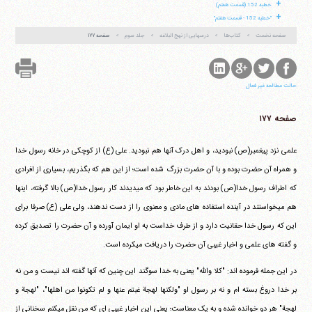
+
خطبه 152 (قسمت هفتم)
+
"خطبه 152 - قسمت هفتم"
صفحه نخست
کتاب‌ها
درسهایی از نهج البلاغه
جلد سوم
صفحه ۱۷۷
حالت مطالعه غیر فعال
صفحه ۱۷۷
علمی نزد پیغمبر(ص) نبودید، و اهل درک آنها هم نبودید. علی (ع) از کوچکی در خانه رسول خدا
و همراه آن حضرت بوده و با آن حضرت بزرگ شده است؛ از این هم که بگذریم، بسیاری از افرادی
که اطراف رسول خدا(ص) بودند به این خاطر بود که می‎دیدند کار رسول خدا(ص) بالا گرفته، اینها
هم می‎خواستند در آینده استفاده های مادی و معنوی را از دست ندهند، ولی علی (ع) صرفا برای
این که رسول خدا حقانیت دارد و از طرف خداست به او ایمان آورده و آن حضرت را تصدیق کرده
و گفته های علمی و اخبار غیبی آن حضرت را دریافت می‎کرده است.
در این جمله فرموده اند: "کلا والله" یعنی به خدا سوگند این چنین که آنها گفته اند نیست و من نه
بر خدا دروغ بسته ام و نه بر رسول او "ولکنها لهجة غبتم عنها و لم تکونوا من اهلها"، "لهجة و
لهجة" هر دو خوانده شده و به یک معناست؛ یعنی این اخبار غیبی ای که من نقل می‎کنم سخنانی از