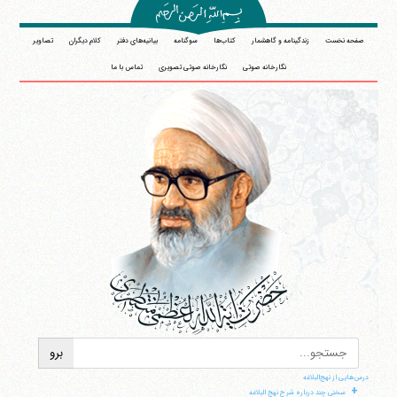
صفحه نخست
زندگینامه و گاهشمار
کتاب‌ها
سوگنامه
بیانیه‌های دفتر
کلام دیگران
تصاویر
نگارخانه صوتی
نگارخانه صوتی تصویری
تماس با ما
درس‌هایی از نهج‌البلاغه
+
سخنی چند درباره شرح نهج البلاغه