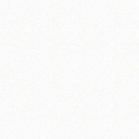
آیت‌الله منتظری
وب سایت رسمی آیت‌الله منتظری
یران
،
قم
،
میدان مصلّی، بلوار شهید محمّد منتظری، كوچه شماره ٨
کد پستی: 3713744381