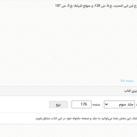
ابی الحدید، ج 6، ص 128؛ و منهاج البراعة، ج 5، ص 187
صفحه ۱۷۵
بری کتاب
د
صفحه
کمک این بخش شما می‌توانید به جلد و صفحه دلخواه خود در این کتاب منتقل شوید