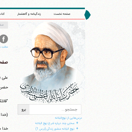
صفحه نخست
زندگینامه و گاهشمار
کتاب
صف
حالت م
صفحه 
حضرت 
"قاتلک
(خدا 
درس‌هایی از نهج‌البلاغه
+
سخنی چند درباره شرح نهج البلاغه
خدا م
+
نهج البلاغه منشور زندگی (درس 1)