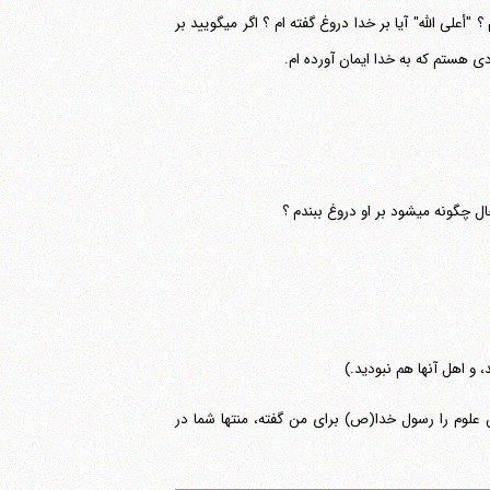
اکذب" است؛ یعنی این دروغی که به من نسبت داده اید نسبت به چه کسی دروغ گفته ام ؟ "أعلی الله" آیا بر خدا دروغ گفته ام ؟ اگر می‎گویید بر
ی هستم که به خدا ایمان آورده ام.
و دروغ ببندم ؟
و اهل آنها هم نبودید.)
موخته ام، این علوم را رسول خدا(ص) برای من گفته، منتها شما در