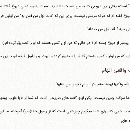
روغ گفته ام که حرف درستی نیست؛ برای این که "فاءنا اول من آمن به" من اولین فرد
لی نبیه ؟ فانا اول من صدقه"
ر پیامبر او دروغ بسته ام ؟ در حالی که من اول کسی هستم که او را تصدیق کرده ام.)
ی که من اولین کسی هستم که او را تصدیق کرده و نبوت او را قبول کرده ام، با این حال چگونه می‎شود بر ا
واقعی اتهام
الله، ولکنها لهجة غبتم عنها، و لم تکونوا من اهلها"
دا سوگند چنین نیست، لیکن اینها گفته های صریحی است که شما از آنها غایب بودید، 
این غیب هایی که برای شما می‎گویم چیزهایی است که از رسول خدا(ص) آ
 های