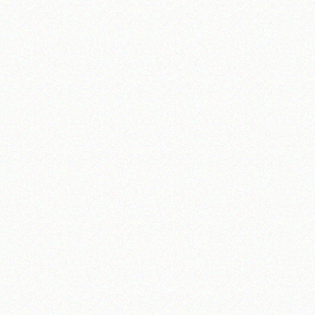
تلفن 37740011-25-98+ تا 14
فکس
37740015-25-98+