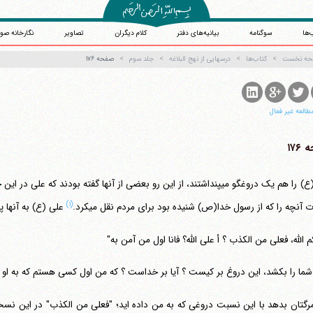
‌ها
سوگنامه
بیانیه‌های دفتر
کلام دیگران
تصاویر
نگارخانه صو
حه نخست
کتاب‌ها
درسهایی از نهج البلاغه
جلد سوم
صفحه ۱۷۶
طالعه غیر فعال
۱۷۶
(۱)
آنچه را که از رسول خدا(ص) شنیده بود برای مردم نقل می‎کرد.
علی (ع) به آنها پاسخ 
م الله، فعلی من الکذب ؟ أ علی الله؟ فانا اول من آمن به"
شما را بکشد، این دروغ بر کیست ؟ آیا بر خداست ؟ که من اول کسی هستم که به او ای
رگتان بدهد با این نسبت دروغی که به من داده اید؛ "فعلی من الکذب" در این نس