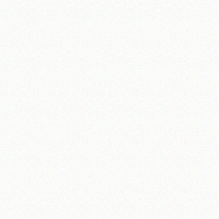
تلفن 37740011-25-98+ تا 14
فکس
37740015-25-98+