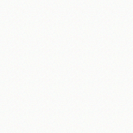
آیت‌الله منتظری
وب سایت رسمی آیت‌الله منتظری
یران
،
قم
،
میدان مصلّی، بلوار شهید محمّد منتظری، كوچه شماره ٨
کد پستی: 3713744381