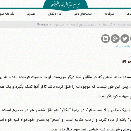
‌ها
سوگنامه
بیانیه‌های دفتر
کلام دیگران
تصاویر
نگارخانه صو
حه نخست
کتاب‌ها
درسهایی از نهج البلاغه
جلد سوم
صفحه ۱۴۱
طالعه غیر فعال
۱۴۱
او بایستد؛ مانند شاهی که در مقابل شاه دیگر می‎ایستد. این
. پس این طور نیست که موجودات را خلق کرده باشد تا از آنها کمک بگیرد و یک همتای م
 جهنده کودتاگر است.
 شریک مکابر و لا ضد منافر"، در اینجا "مکاثر" هم نقل شده و هر دو صحیح است؛ اگر
ر" باشد از ماده کثرت و از باب مغالبه است. و "منافر" به معنای خودخواه غلبه خواه ا
 طلبی شریک و غلبه خواهی ضد خود نیافریده است.