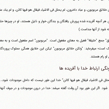
 خلائق مربوبون، و عباد داخرون، لم یحلل فی الاشیاء فیقال هو فیها کائن، و لم یناء عنه
 هر آنچه آفریده شده پرورش یافتگان و بندگان خوار و ذلیل هستند، او در چیزها حلول
ته شود از آنها جداست.)
مملوک است؛ می‎فرماید: "ولکن خلائق مربوبون" لیکن این خلایق همگی مملوک پرو
 او رام هستند.
گی ارتباط خدا با آفریده ها
داخل شود. اگر این طور بود آن وقت گفته می‎شد: خدا در درون