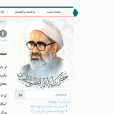
صفحه نخست
زندگینامه و گاهشمار
کتاب
صف
حالت م
صفحه 
بگیرد
معنای
"و لا
درس‌هایی از نهج‌البلاغه
"مکاث
+
سخنی چند درباره شرح نهج البلاغه
+
نهج البلاغه منشور زندگی (درس 1)
بزرگی