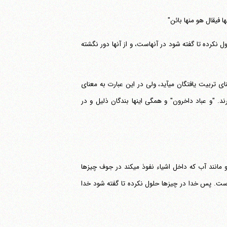
ا فیقال هو منها بائن"
 نکرده تا گفته شود در آنهاست، و از آنها دور نگشته
"خلائق" جمع "خلیقة" فعیل به معنای مفعول است. "مربوبون" اسم مفعول است و به معنای تربیت یافتگان می‎آید، ولی در این عبارت به معنای
ردگارند. "و عباد داخرون" و همگی اینها بندگان ذلیل و در
"لم یحلل فی الاشیاء فیقال هو فیها کائن" خدا این طور نیست که داخل موجودات شود، و مانند آب که داخل اشیاء نفوذ می‎کند در جوف چیزها
 موجودات و در جوف آنهاست. پس خدا در چیزها حلول نکرده تا گفته شود خدا