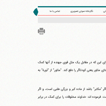
تی
نگارخانه صوتی تصویری
تماس با ما
جا حضرت فرموده اند: و نه برای این که در مقابل یک مثل قوی جهنده از آنها کمک
ثاور یعنی کودتاگر را دفع کند. "مثاور" از "ثورة" به
 "مکابر" باشد از ماده کبر و بزرگی طلبی است، و اگر
ست. فرموده اند: خداوند مخلوقات را برای کمک در برابر