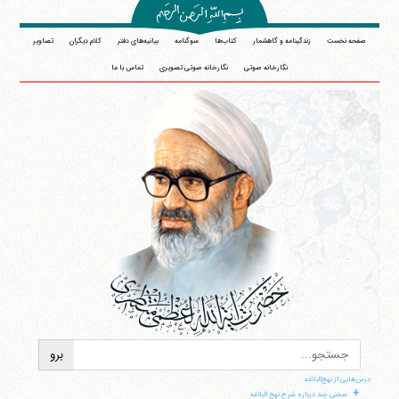
صفحه نخست
زندگینامه و گاهشمار
کتاب‌ها
سوگنامه
بیانیه‌های دفتر
کلام دیگران
تصاویر
نگارخانه صوتی
نگارخانه صوتی تصویری
تماس با ما
درس‌هایی از نهج‌البلاغه
+
سخنی چند درباره شرح نهج البلاغه