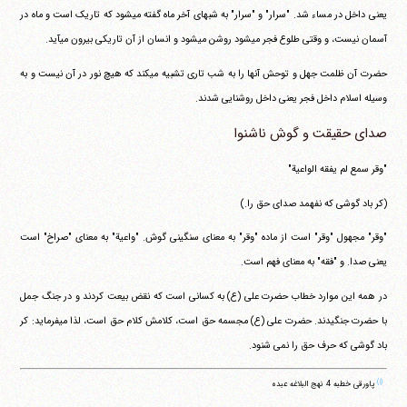
یعنی داخل در مساء شد. "سرار" و "سرار" به شبهای آخر ماه گفته می‎شود که تاریک است و ماه در
آسمان نیست، و وقتی طلوع فجر می‎شود روشن می‎شود و انسان از آن تاریکی بیرون می‎آید.
حضرت آن ظلمت جهل و توحش آنها را به شب تاری تشبیه می‎کند که هیچ نور در آن نیست و به
وسیله اسلام داخل فجر یعنی داخل روشنایی شدند.
صدای حقیقت و گوش ناشنوا
"وقر سمع لم یفقه الواعیة"
(کر باد گوشی که نفهمد صدای حق را.)
"وقر" مجهول "وقر" است از ماده "وقر" به معنای سنگینی گوش. "واعیة" به معنای "صراخ" است
یعنی صدا. و "فقه" به معنای فهم است.
در همه این موارد خطاب حضرت علی (ع) به کسانی است که نقض بیعت کردند و در جنگ جمل
با حضرت جنگیدند. حضرت علی (ع) مجسمه حق است، کلامش کلام حق است، لذا می‎فرماید: کر
باد گوشی که حرف حق را نمی شنود.
(۱)
پاورقی خطبه 4 نهج البلاغه عبده