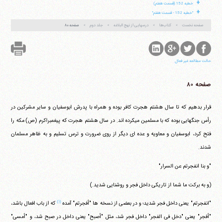
+
خطبه 152 (قسمت هفتم)
+
"خطبه 152 - قسمت هفتم"
صفحه نخست
کتاب‌ها
درسهایی از نهج البلاغه
جلد دوم
صفحه ۸۰
حالت مطالعه غیر فعال
صفحه ۸۰
قرار بدهیم که تا سال هشتم هجرت کافر بوده و همراه با پدرش ابوسفیان و سایر مشرکین در
رأس جنگهایی بوده که با مسلمین می‎کرده اند. در سال هشتم هجرت که پیغمبراکرم (ص) مکه را
فتح کرد، ابوسفیان و معاویه و عده ای دیگر از روی ضرورت و ترس تسلیم و به ظاهر مسلمان
شدند.
"و بنا انفجرتم عن السرار"
(و به برکت ما شما از تاریکی داخل فجر و روشنایی شدید.)
(۱)
"انفجرتم" یعنی داخل فجر شدید؛ و در بعضی از نسخه ها "أفجرتم" آمده
که از باب افعال باشد،
"أفجر" یعنی "دخل فی الفجر" داخل فجر شد، مثل "أصبح" یعنی داخل در صبح شد، و "أمسی"