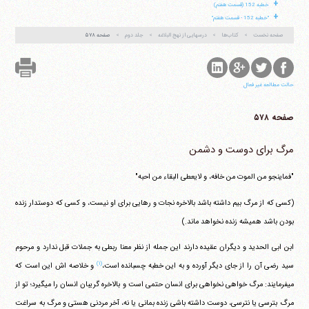
+
خطبه 152 (قسمت هفتم)
+
"خطبه 152 - قسمت هفتم"
صفحه نخست
کتاب‌ها
درسهایی از نهج البلاغه
جلد دوم
صفحه ۵۷۸
حالت مطالعه غیر فعال
صفحه ۵۷۸
مرگ برای دوست و دشمن
"فماینجو من الموت من خافه، و لایعطی البقاء من احبه"
(کسی که از مرگ بیم داشته باشد بالاخره نجات و رهایی برای او نیست، و کسی که دوستدار زنده
بودن باشد همیشه زنده نخواهد ماند.)
ابن ابی الحدید و دیگران عقیده دارند این جمله از نظر معنا ربطی به جملات قبل ندارد و مرحوم
(۱)
سید رضی آن را از جای دیگر آورده و به این خطبه چسبانده است،
و خلاصه اش این است که
می‎فرمایند: مرگ خواهی نخواهی برای انسان حتمی است و بالاخره گریبان انسان را می‎گیرد؛ تو از
مرگ بترسی یا نترسی، دوست داشته باشی زنده بمانی یا نه، آخر مردنی هستی و مرگ به سراغت