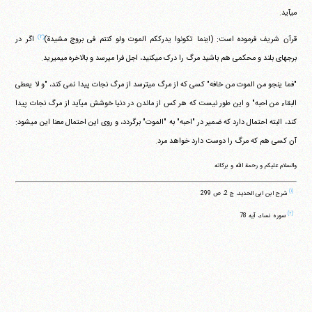
می‎آید.
(۲)
قرآن شریف فرموده است: (اینما تکونوا یدرککم الموت ولو کنتم فی بروج مشیدة)
اگر در
برجهای بلند و محکمی هم باشید مرگ را درک می‎کنید، اجل فرا می‎رسد و بالاخره می‎میرید.
"فما ینجو من الموت من خافه" کسی که از مرگ می‎ترسد از مرگ نجات پیدا نمی کند، "و لا یعطی
البقاء من احبه" و این طور نیست که هر کس از ماندن در دنیا خوشش می‎آید از مرگ نجات پیدا
کند، البته احتمال دارد که ضمیر در "احبه" به "الموت" برگردد، و روی این احتمال معنا این می‎شود:
آن کسی هم که مرگ را دوست دارد خواهد مرد.
والسلام علیکم و رحمة الله و برکاته
(۱)
شرح ابن ابی الحدید، ج 2، ص 299
(۲)
سوره نساء، آیه 78