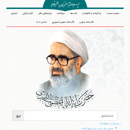
صفحه نخست
زندگینامه و گاهشمار
کتاب‌ها
سوگنامه
بیانیه‌های دفتر
کلام دیگران
تصاویر
نگارخانه صوتی
نگارخانه صوتی تصویری
تماس با ما
درس‌هایی از نهج‌البلاغه
+
سخنی چند درباره شرح نهج البلاغه