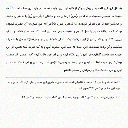
(۲)
به نقل ابن ابی الحدید و برخی دیگر از شارحان این عبارت قسمت چهارم این خطبه است.
به
عقیده ما شیعیان حضرت خاتم الانبیاء(ص) در غدیر خم و جاهای دیگر علی (ع) را به عنوان خلیفه
و جانشین بعد از خود معرفی فرموده، اما شخص رسول الله(ص) به طور سری به آن حضرت فرموده
بودند که ما وظیفه مان را عمل کردیم و وظیفه مردم هم این است که همراه تو باشند و از تو
پیروی کنند، ولی قضایا غیر از این می‎شود؛ یک عده ای خودشان را جلو می‎اندازند و حق را منحرف
می‎کنند، و آن وقت مصلحت این است که صبر کنی، سکوت کنی و با آنها کار نداشته باشی، از این
جهت می‎فرمایند: "فنظرت فی امری" پس نگاه کردم و در امر خود دقت کردم "فاذا طاعتی قد سبقت
بیعتی" پس دیدم اطاعت کردن من از خدا و رسول خدا(ص) بر بیعت من پیشی گرفته است، از
این رو من اطاعت خدا و رسولش را مقدم داشتم.
(۱)
اسد الغابة، ج 4، ص 16 به بعد از کتابهایی است که به صورت مشروح این بحث را بیان کرده اند؛ به آن و به
سیره ابن هشام، ج 1، ص 262 رجوع شود.
(۲)
شرح ابن ابی الحدید، ج 2، ص 295؛ منهاج البراعة، ج 4، ص 145؛ و شرح ابن میثم، ج 2، ص 97