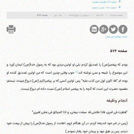
+
خطبه 152 (قسمت هفتم)
+
"خطبه 152 - قسمت هفتم"
صفحه نخست
کتاب‌ها
درسهایی از نهج البلاغه
جلد دوم
صفحه ۵۷۴
حالت مطالعه غیر فعال
صفحه ۵۷۴
بودم که پیغمبر(ص) را تصدیق کردم؛ بلی او اولین مردی بود که به رسول خدا(ص) ایمان آورد و
(۱)
این موضوع را شیعه و سنی نوشته اند،
خوب وقتی چنین است که من اولین تصدیق کننده او
بوده ام "فلا اکون اول من کذب علیه" پس اولین کسی که بر پیامبراکرم (ص) دروغ می‎بندد نیستم؛
مقصود حضرت این است که آنچه را به پیغمبر اسلام (ص) نسبت داده ام دروغ نیست.
انجام وظیفه
"فنظرت فی امری، فاذا طاعتی قد سبقت بیعتی، و اذا المیثاق فی عنقی لغیری"
(پس در امر خود اندیشه کردم، در آن هنگام لزوم اطاعت از رسول خدا(ص) را پیش از بیعت خود
دیدم، پس بر طبق عهد و پیمان خود رفتار نمودم.)