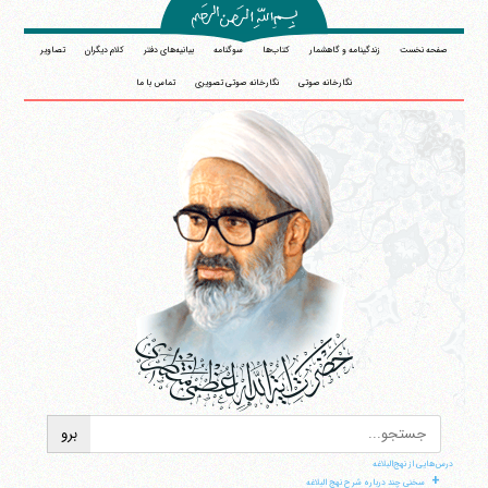
صفحه نخست
زندگینامه و گاهشمار
کتاب‌ها
سوگنامه
بیانیه‌های دفتر
کلام دیگران
تصاویر
نگارخانه صوتی
نگارخانه صوتی تصویری
تماس با ما
درس‌هایی از نهج‌البلاغه
+
سخنی چند درباره شرح نهج البلاغه