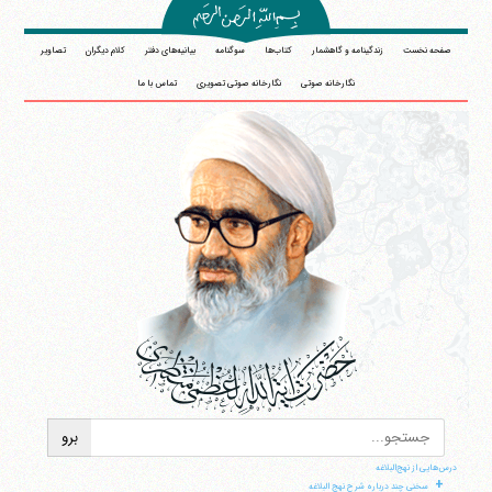
صفحه نخست
زندگینامه و گاهشمار
کتاب‌ها
سوگنامه
بیانیه‌های دفتر
کلام دیگران
تصاویر
نگارخانه صوتی
نگارخانه صوتی تصویری
تماس با ما
درس‌هایی از نهج‌البلاغه
+
سخنی چند درباره شرح نهج البلاغه