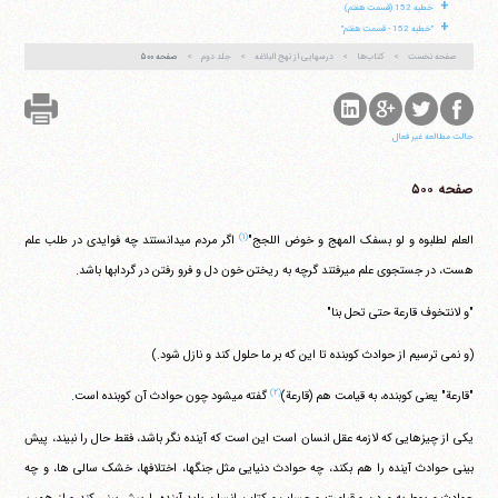
+
خطبه 152 (قسمت هفتم)
+
"خطبه 152 - قسمت هفتم"
صفحه نخست
کتاب‌ها
درسهایی از نهج البلاغه
جلد دوم
صفحه ۵۰۰
حالت مطالعه غیر فعال
صفحه ۵۰۰
(۱)
العلم لطلبوه و لو بسفک المهج و خوض اللجج"
اگر مردم می‎دانستند چه فوایدی در طلب علم
هست، در جستجوی علم می‎رفتند گرچه به ریختن خون دل و فرو رفتن در گردابها باشد.
"و لانتخوف قارعة حتی تحل بنا"
(و نمی ترسیم از حوادث کوبنده تا این که بر ما حلول کند و نازل شود.)
(۲)
"قارعة" یعنی کوبنده، به قیامت هم (قارعة)
گفته می‎شود چون حوادث آن کوبنده است.
یکی از چیزهایی که لازمه عقل انسان است این است که آینده نگر باشد، فقط حال را نبیند، پیش
بینی حوادث آینده را هم بکند، چه حوادث دنیایی مثل جنگها، اختلافها، خشک سالی ها، و چه