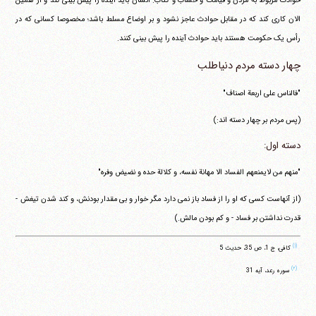
حوادث مربوط به مردن و قیامت و حساب و کتاب. انسان باید آینده را پیش بینی کند و از همین
الان کاری کند که در مقابل حوادث عاجز نشود و بر اوضاع مسلط باشد؛ مخصوصا کسانی که در
رأس یک حکومت هستند باید حوادث آینده را پیش بینی کنند.
چهار دسته مردم دنیاطلب
"فالناس علی اربعة اصناف"
(پس مردم بر چهار دسته اند:)
دسته اول:
"منهم من لایمنعهم الفساد الا مهانة نفسه، و کلالة حده و نضیض وفره"
(از آنهاست کسی که او را از فساد باز نمی دارد مگر خوار و بی مقدار بودنش، و کند شدن تیغش -
قدرت نداشتن بر فساد - و کم بودن مالش.)
(۱)
کافی، ج 1، ص 35، حدیث 5
(۲)
سوره رعد، آیه 31