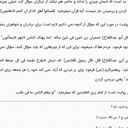
 بد است که انسان چیزی را نداند و حاضر هم نباشد از دیگران سؤال کند، خیلی چیزها 
)
و پرسیدن عار نیست، آیه قرآن می‎فرماید: (فسئلوا أهل الذکر ان کنتم لاتعلمون)
وایت در مورد این که سؤال از آنچه نمی دانیم لازم است برای برادران و خواهران بخو
ال أبو عبدالله(ع) لحمران بن اعین فی شئ سأله: انما یهلک الناس لانهم لایسألون"
 مردم هلاک می‎شوند برای این که از چیزهایی که باید سؤال کنند، سؤال نمی کنند.
 أبی عبدالله(ع) قال: قال رسول الله(ص): اف لرجل لایفرغ نفسه فی کل جمعة لامر
فرماید: پیغمبراکرم (ص) فرمود: وای بر مردی که آزاد نمی کند خود را هر جمعه برای ا
د" یعنی بررسی کردن.
روایت است از امام زین العابدین که می‎فرماید: "لو یعلم الناس ما فی طلب
 انبیاء، آیه 7
 1، ص 40، حدیث 2