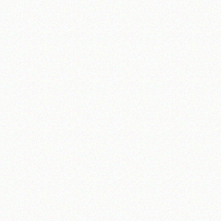
آیت‌الله منتظری
وب سایت رسمی آیت‌الله منتظری
یران
،
قم
،
میدان مصلّی، بلوار شهید محمّد منتظری، كوچه شماره ٨
کد پستی: 3713744381