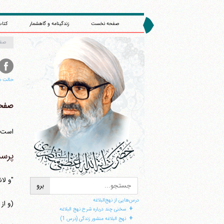
صفحه نخست
زندگینامه و گاهشمار
کتاب
صف
حالت م
صفحه 
است ک
پرسش
"و لا
درس‌هایی از نهج‌البلاغه
(و از
+
سخنی چند درباره شرح نهج البلاغه
+
نهج البلاغه منشور زندگی (درس 1)