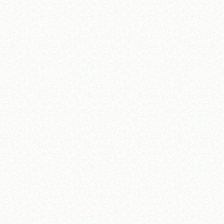
تلفن 37740011-25-98+ تا 14
فکس
37740015-25-98+