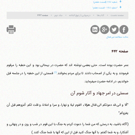
+
خطبه 152 (قسمت هفتم)
+
"خطبه 152 - قسمت هفتم"
صفحه نخست
کتاب‌ها
درسهایی از نهج البلاغه
جلد دوم
صفحه ۴۴۲
حالت مطالعه غیر فعال
صفحه ۴۴۲
عمر حضرت بوده است، حتی بعضی نوشته اند که حضرت در بیحالی بود و این خطبه را مرقوم
(۱)
فرمودند و به یکی از اصحاب دادند تا برای مردم بخوانند.
قسمتی از این خطبه را در جلسه قبل
خواندیم، در ادامه حضرت می‎فرماید:
سستی در امر جهاد و آثار شوم آن
"ألا و انی قد دعوتکم الی قتال هؤلاء القوم لیلا و نهارا، و سرا و اعلانا، و قلت لکم: أغزوهم قبل أن
یغزوکم"
(آگاه باشید، به درستی که من شما را دعوت کردم به جنگ با این قوم در شب و روز، و در پنهانی و
آشکارا، و به شما گفتم: با آنها جنگ کنید قبل از این که آنها با شما جنگ کنند.)