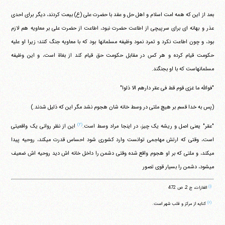
بعد از این که همه امت اسلام و اهل حل و عقد با حضرت علی (ع) بیعت کردند، دیگر برای احدی
عذر و بهانه ای برای سرپیچی از اطاعت حضرت نبود، اطاعت از حضرت علی بر معاویه هم لازم
بود، و چون اطاعت نکرد و تمرد نمود وظیفه مسلمانها بود که با معاویه جنگ کنند؛ زیرا او علیه
حکومت قیام کرده و هر کس در مقابل حکومت حق قیام کند از بغاة است، و این وظیفه
مسلمانهاست که با او بجنگند.
"فوالله ما غزی قوم قط فی عقر دارهم الا ذلوا"
(پس به خدا قسم بر هیچ ملتی در وسط خانه شان هجوم نشد مگر این که ذلیل شدند.)
(۲)
"عقر" یعنی اصل و ریشه یک چیز، در اینجا مراد وسط است.
این از نظر روانی یک واقعیتی
است، وقتی که ارتش مهاجمی توانست وارد کشوری شود احساس قدرت می‎کند، روحیه پیدا
می‎کند، و ملتی که بر او هجوم واقع شده وقتی دشمن را داخل خانه اش دید روحیه اش ضعیف
می‎شود، دشمن را بسیار قوی تصور
(۱)
الغارات، ج 2، ص 472
(۲)
کنایه از مرکز و قلب شهر است.