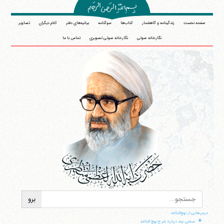
صفحه نخست
زندگینامه و گاهشمار
کتاب‌ها
سوگنامه
بیانیه‌های دفتر
کلام دیگران
تصاویر
نگارخانه صوتی
نگارخانه صوتی تصویری
تماس با ما
درس‌هایی از نهج‌البلاغه
+
سخنی چند درباره شرح نهج البلاغه