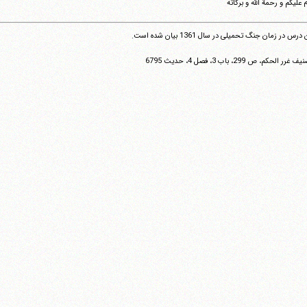
 علیکم و رحمة الله و برکاته
رس در زمان جنگ تحمیلی در سال 1361 بیان شده است.
غرر الحکم، ص 299، باب 3، فصل 4، حدیث 6795