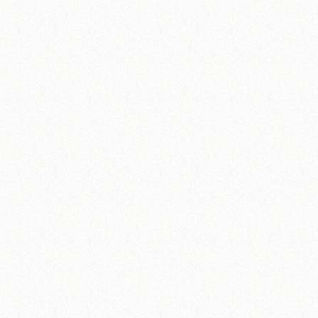
آیت‌الله منتظری
وب سایت رسمی آیت‌الله منتظری
یران
،
قم
،
میدان مصلّی، بلوار شهید محمّد منتظری، كوچه شماره ٨
کد پستی: 3713744381