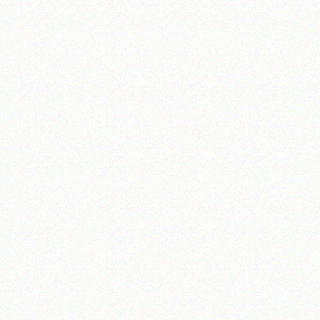
تلفن 37740011-25-98+ تا 14
فکس
37740015-25-98+