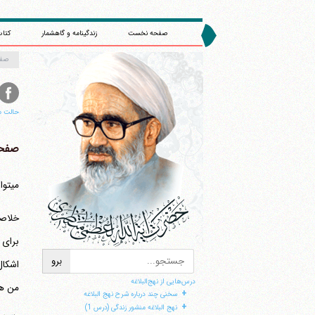
صفحه نخست
زندگینامه و گاهشمار
کتاب
صف
حالت م
صفحه 
می‎توانست جنگ را با این همه مخارج اداره کند؟ قطعا نمی توانست.
خلاصه
برای 
درس‌هایی از نهج‌البلاغه
من هم
+
سخنی چند درباره شرح نهج البلاغه
+
نهج البلاغه منشور زندگی (درس 1)