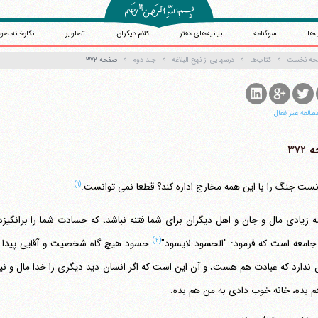
‌ها
سوگنامه
بیانیه‌های دفتر
کلام دیگران
تصاویر
نگارخانه صو
حه نخست
کتاب‌ها
درسهایی از نهج البلاغه
جلد دوم
صفحه ۳۷۲
طالعه غیر فعال
۳۷۲
(۱)
 زیادی مال و جان و اهل دیگران برای شما فتنه نباشد، که حسادت شما را برانگی
(۲)
جامعه است که فرمود: "الحسود لایسود"
حسود هیچ گاه شخصیت و آقایی پیدا نم
 بده، خانه خوب دادی به من هم بده.