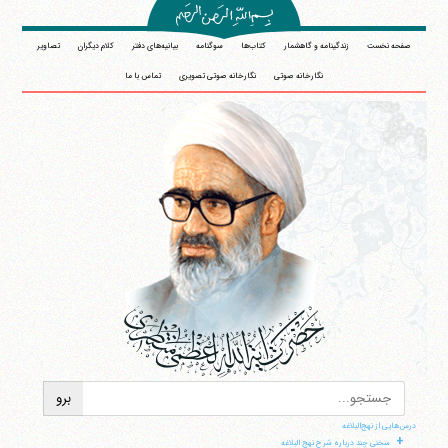
صفحه نخست
زندگینامه و گاهشمار
کتاب‌ها
سوگنامه
بیانیه‌های دفتر
کلام دیگران
تصاویر
نگارخانه صوتی
نگارخانه صوتی تصویری
تماس با ما
درس‌هایی از نهج‌البلاغه
+
سخنی چند درباره شرح نهج البلاغه