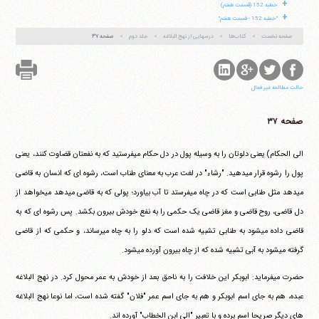
+
خطبه 152 (قسمت هفتم)
+
"خطبه 152 - قسمت هفتم"
صفحه نخست
کتاب‌ها
درسهایی از نهج البلاغه
جلد دوم
صفحه ۳۷
حالت مطالعه غیر فعال
صفحه ۳۷
الی الحکام) یعنی دلوتان را به وسیله پول در دل حکام می‎فرستید که به نفعتان قضاوت کنند، یعنی
پول را رشوه قرار می‎دهید. "رشاء" در لغت عرب به معنای طناب است، رشوه ای که انسان به قاضی
می‎دهد مثل طنابی است که در چاه می‎فرستد تا آب بیاورد؛ پولی که به قاضی می‎دهد می‎خواهد از
دل قاضی، روح قاضی و مغز قاضی یک حکمی را به نفع خودش بیرون بکشد. پس رشوه ای که به
قاضی داده می‎شود به طنابی تشبیه شده است که دلو را به چاه می‎رساند، و حکمی که از قاضی
گرفته می‎شود به آبی تشبیه شده که از چاه بیرون آورده می‎شود.
حضرت می‎فرماید: ابوبکر این خلافت را به ناحق بعد از خودش به عمر محول کرد. در نهج البلاغه
عبده، هم به جای اسم ابوبکر و هم به جای اسم عمر "فلان" گفته شده است، اما نوعا نهج البلاغه
های دیگر صریحا اسم برده و با تعبیر "الی ابن الخطاب" آورده اند.