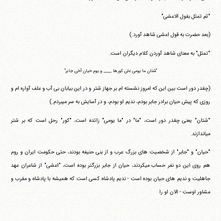
"ثم تمثل بقول الاعشی"
(بعد حضرت به قول اعشی شاهد آورد.)
"تمثل" به معنای شاهد آوردن کلام دیگران است.
"شتان ما یومی علی کورها ____ و یوم حیان أخی جابر"
(چقدر دور است بین این که امروز نشسته ام بر جهاز شتر و در این بیابان بی آب و علف آواره ام و
روزی که پیش حیان برادر جابر بودم، ندیم او بودم، و در آسایش به سر می‎بردم.)
"شتان" یعنی چقدر دور است، "ما" در "ما یومی" زائده است، "کور" رحل است که بر شتر
می‎اندازند.
"حیان" و "جابر" از شخصیت های بزرگ عرب و از بنی حنیفه بودند، حتی حکومت ایران و روم
هم روی این دو نفر حساب می‎کردند، حیان از جابر بزرگتر بوده است، "اعشی" از شاعران عهد
جاهلیت و ندیم های حیان بوده است - ندیم پادشاه کسی است که همیشه با پادشاه و مقرب و
مشاور اوست - الان او را