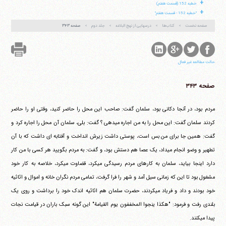
+
خطبه 152 (قسمت هفتم)
+
"خطبه 152 - قسمت هفتم"
صفحه نخست
کتاب‌ها
درسهایی از نهج البلاغه
جلد دوم
صفحه ۳۴۳
حالت مطالعه غیر فعال
صفحه ۳۴۳
مردم بود، در آنجا دکانی بود، سلمان گفت: صاحب این محل را حاضر کنید، وقتی او را حاضر
کردند سلمان گفت: این محل را به من اجاره می‎دهی ؟ گفت: بلی، سلمان آن محل را اجاره کرد و
گفت: همین جا برای من بس است، پوستی داشت زیرش انداخت و آفتابه ای داشت که با آن
تطهیر و وضو انجام می‎داد، یک عصا هم دستش بود، و گفت: به مردم بگویید هر کسی با من کار
دارد اینجا بیاید، سلمان به کارهای مردم رسیدگی می‎کرد، قضاوت می‎کرد، خلاصه به کار خود
مشغول بود تا این که زمانی سیل آمد و شهر را فرا گرفت، تمامی مردم نگران خانه و اموال و اثاثیه
خود بودند و داد و فریاد می‎کردند، حضرت سلمان هم اثاثیه اندک خود را برداشت و روی یک
بلندی رفت و فرمود: "هکذا ینجوا المخففون یوم القیامة" این گونه سبک باران در قیامت نجات
پیدا می‎کنند.