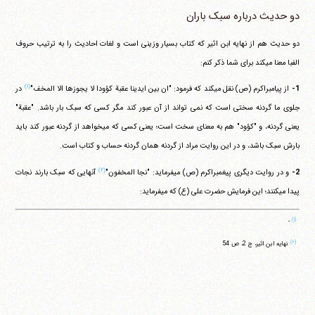
دو حدیث درباره سبک باران
دو حدیث هم از نهایه ابن اثیر که کتاب بسیار وزینی است و لغات احادیث را به ترتیب حروف
الفبا معنا می‎کند برای شما ذکر کنم:
(۱)
1-
از پیامبراکرم (ص) نقل می‎کند که فرمود: "ان بین ایدینا عقبة کؤودا لا یجوزها الا المخف"
در
جلوی ما گردنه سختی است که نمی تواند از آن عبور کند مگر کسی که سبک بار باشد. "عقبة"
یعنی گردنه، و "کؤود" هم به معنای سخت است؛ یعنی کسی که می‎خواهد از گردنه عبور کند باید
بارش سبک باشد، و در این روایت مراد از گردنه همان گردنه حساب و کتاب است.
(۲)
2-
و در روایت دیگری پیغمبراکرم (ص) می‎فرماید: "نجا المخفون"
آنهایی که سبک بارند نجات
پیدا می‎کنند؛ این فرمایش حضرت علی (ع) که می‎فرماید:
(۱)
-
(۲)
نهایه ابن اثیر، ج 2، ص 54