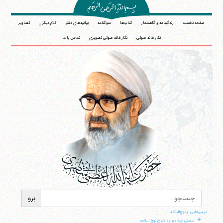
صفحه نخست
زندگینامه و گاهشمار
کتاب‌ها
سوگنامه
بیانیه‌های دفتر
کلام دیگران
تصاویر
نگارخانه صوتی
نگارخانه صوتی تصویری
تماس با ما
درس‌هایی از نهج‌البلاغه
+
سخنی چند درباره شرح نهج البلاغه