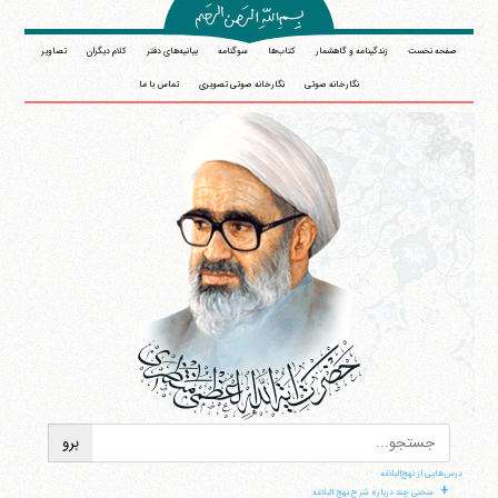
صفحه نخست
زندگینامه و گاهشمار
کتاب‌ها
سوگنامه
بیانیه‌های دفتر
کلام دیگران
تصاویر
نگارخانه صوتی
نگارخانه صوتی تصویری
تماس با ما
درس‌هایی از نهج‌البلاغه
+
سخنی چند درباره شرح نهج البلاغه