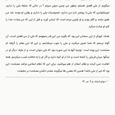
می‎گویم از علی افضل هستم، چطور من چنین حرفی می‎زنم ؟ در حالی که سابقه علی را ندارم،
خویشاوندی که علی با پیغمبر دارد من ندارم، خصوصیات علی را ندارم، و وقتی او موحد شد من
هنوز ملحد و کافر بودم و او اولین مردم است که ایمان آورد، و قبل از این که من عبادت خدا را
کنم او عبادت می‎کرد.
هدف ابوبکر از این سخنان این بود که بگوید من این قدر می‎فهمم که علی از من افضل است، آن
گونه نیستم که شما تصور می‎کنید، و علی را خوب می‎شناسم، و این که این مقام را گرفته ام
مصلحت این بوده است. توجیه آنها به این صورت بود که علی جوان است، و از طرف دیگر او در
جنگها سران قریش را کشته است و لذا از او کینه دارند و اگر او را به خلافت نصب می‎کردیم همه
اطاعت نمی کردند و نظام اسلام از هم می‎پاشید، برای این که نظام اسلامی نپاشد مصلحت این
بود که غیر از علی باشد! همین که بعضی ها می‎گویند مقدم داشتن مصلحت بر حقیقت؛
(۱)
منهاج البراعة، ج 3، ص 41