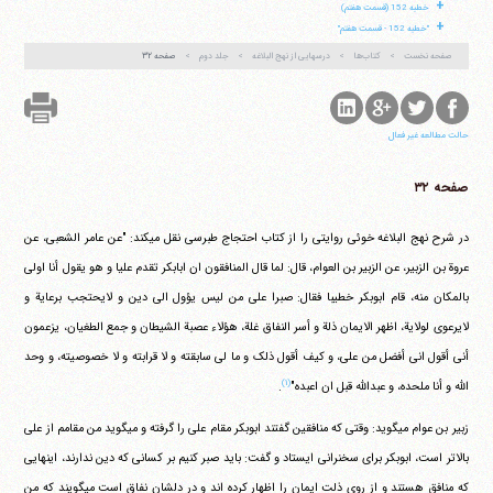
+
خطبه 152 (قسمت هفتم)
+
"خطبه 152 - قسمت هفتم"
صفحه نخست
کتاب‌ها
درسهایی از نهج البلاغه
جلد دوم
صفحه ۳۲
حالت مطالعه غیر فعال
صفحه ۳۲
در شرح نهج البلاغه خوئی روایتی را از کتاب احتجاج طبرسی نقل می‎کند: "عن عامر الشعبی، عن
عروة بن الزبیر، عن الزبیر بن العوام، قال: لما قال المنافقون ان ابابکر تقدم علیا و هو یقول أنا اولی
بالمکان منه، قام ابوبکر خطیبا فقال: صبرا علی من لیس یؤول الی دین و لایحتجب برعایة و
لایرعوی لولایة، اظهر الایمان ذلة و أسر النفاق غلة، هؤلاء عصبة الشیطان و جمع الطغیان، یزعمون
أنی أقول انی أفضل من علی، و کیف أقول ذلک و ما لی سابقته و لا قرابته و لا خصوصیته، و وحد
(۱)
الله و أنا ملحده، و عبدالله قبل ان اعبده"
.
زبیر بن عوام می‎گوید: وقتی که منافقین گفتند ابوبکر مقام علی را گرفته و می‎گوید من مقامم از علی
بالاتر است، ابوبکر برای سخنرانی ایستاد و گفت: باید صبر کنیم بر کسانی که دین ندارند، اینهایی
که منافق هستند و از روی ذلت ایمان را اظهار کرده اند و در دلشان نفاق است می‎گویند که من