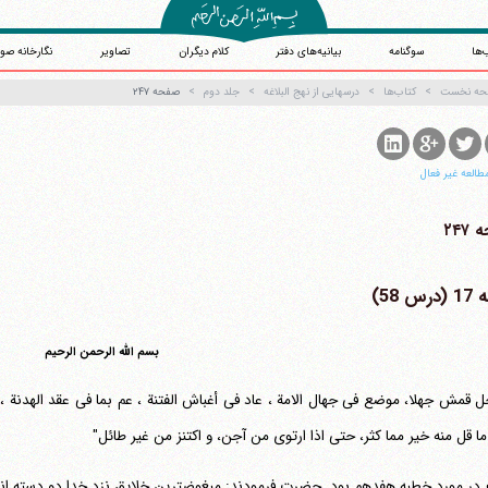
‌ها
سوگنامه
بیانیه‌های دفتر
کلام دیگران
تصاویر
نگارخانه صو
حه نخست
کتاب‌ها
درسهایی از نهج البلاغه
جلد دوم
صفحه ۲۴۷
طالعه غیر فعال
۲۴۷
س 58)
بسم الله الرحمن الرحیم
ل قمش جهلا، موضع فی جهال الامة ، عاد فی أغباش الفتنة ، عم بما فی عقد الهدنة ، 
ا قل منه خیر مما کثر، حتی اذا ارتوی من آجن، و اکتنز من غیر طائل"
ر مورد خطبه هفدهم بود. حضرت فرمودند: مبغوضترین خلایق نزد خدا دو دسته اند