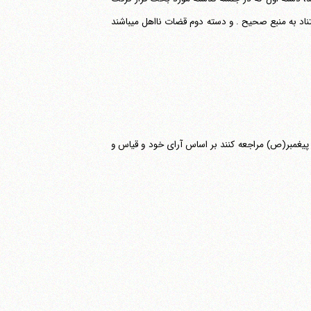
کسانی بودند که فکر و ایده غلط به مردم می‎دادند و از جمله اهل افتاء و گویندگان بدون استناد به منبع صحیح . و دسته دوم قضات نااهل می‎باشند
علم پیغمبر(ص) مراجعه کنند بر اساس آرای خود و قیاس و