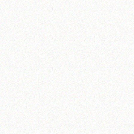
تلفن 37740011-25-98+ تا 14
فکس
37740015-25-98+