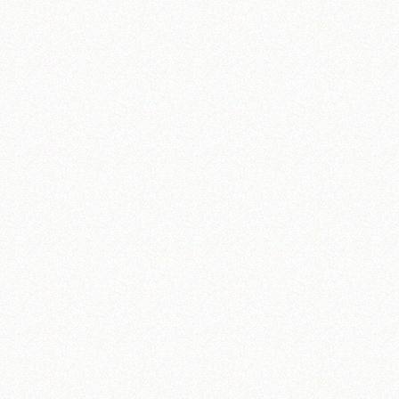
آیت‌الله منتظری
وب سایت رسمی آیت‌الله منتظری
یران
،
قم
،
میدان مصلّی، بلوار شهید محمّد منتظری، كوچه شماره ٨
کد پستی: 3713744381