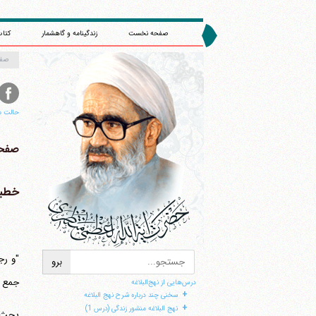
صفحه نخست
زندگینامه و گاهشمار
کتاب
صف
حالت م
صفحه 
خطبه 17 (در
"و رج
جمع م
درس‌هایی از نهج‌البلاغه
+
سخنی چند درباره شرح نهج البلاغه
+
نهج البلاغه منشور زندگی (درس 1)
بحث د