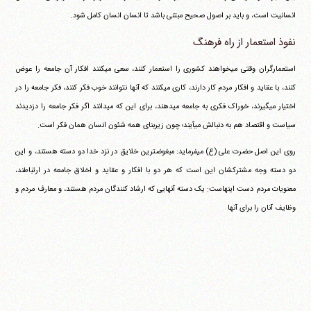
انسانیت است، و باید بر اصول صحیح مبتنی باشد تا انسان انسان کامل شود.
نفوذ استعمار از راه فرهنگ
استعمارگران وقتی می‎خواهند کشوری را استعمار کنند، سعی می‎کنند افکار آن جامعه را عوض
کنند، با عقاید و افکار مردم کار دارند، کاری می‎کنند که آنها نتوانند خوب فکر کنند، فکر جامعه را در
اختیار می‎گیرند، خوراک فکری به جامعه می‎دهند، برای این که می‎دانند اگر فکر جامعه را دزدیدند
سیاست و اقتصاد هم به دنبالش می‎آیند؛ چون زیربنای همه شئون انسان همان فکر است.
روی این اصل حضرت علی (ع) می‎فرماید: مبغوضترین خلایق در نزد خدا دو دسته هستند، و این
دو دسته وجه مشترکشان این است که هر دو با افکار و عقاید و اخلاق جامعه در ارتباطند،
معنویات مردم دست اینهاست: یک دسته آنهایی که ارشاد کنندگان مردم هستند، و معارف مردم و
وظایف آنان را برای آنها