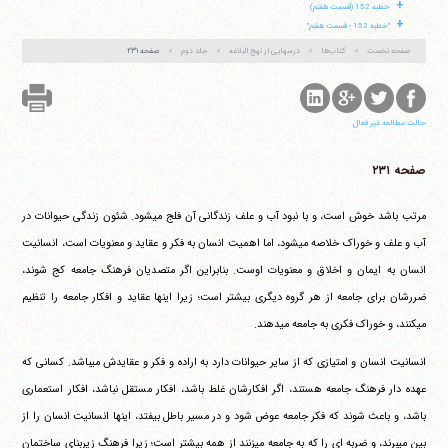
+
خطبه 152 (قسمت هفتم)
+
"خطبه 152 - قسمت هفتم"
صفحه نخست
کتاب‌ها
درسهایی از نهج البلاغه
جلد دوم
صفحه ۲۳۱
حالت مطالعه غیر فعال
صفحه ۲۳۱
مرتب باشد خوش است، و با نبود آب و علف زندگانی آن فلج می‎شود. شئون زندگی حیوانات در
آب و علف و خوراک خلاصه می‎شود، اما اهمیت انسان به فکر و عقاید و معنویات است، انسانیت
انسان به ایمان و اخلاق و معنویات اوست. بنابراین اگر متصدیان فرهنگ جامعه کج شوند،
ضررشان برای جامعه از هر گروه دیگری بیشتر است؛ زیرا اینها عقاید و افکار جامعه را تنظیم
می‎کنند، و خوراک فکری به جامعه می‎دهند.
انسانیت انسان و امتیازی که از سایر حیوانات دارد به اراده و فکر و عقایدش می‎باشد. کسانی که
عهده دار فرهنگ جامعه هستند، اگر افکارشان غلط باشد، افکار مستقل نباشد، افکار استعماری
باشد، و باعث شوند که فکر جامعه عوض شود و در مسیر باطل بیفتد، اینها انسانیت انسان را از
بین می‎برند، و ضربه ای را که به جامعه می‎زنند از همه بیشتر است؛ زیرا فرهنگ زیربنای ساختمان