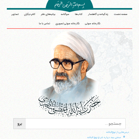
صفحه نخست
زندگینامه و گاهشمار
کتاب‌ها
سوگنامه
بیانیه‌های دفتر
کلام دیگران
تصاویر
نگارخانه صوتی
نگارخانه صوتی تصویری
تماس با ما
درس‌هایی از نهج‌البلاغه
+
سخنی چند درباره شرح نهج البلاغه