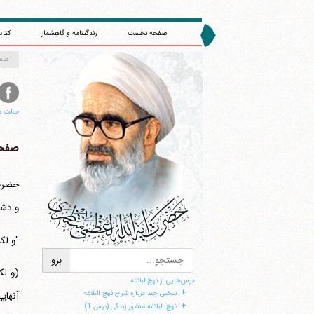
صفحه نخست
زندگینامه و گاهشمار
کتاب
صف
حالت م
صفحه 
و دشمن
"و لک
درس‌هایی از نهج‌البلاغه
+
سخنی چند درباره شرح نهج البلاغه
+
نهج البلاغه منشور زندگی (درس 1)