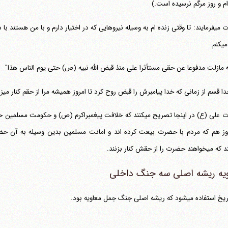
ام و روز مرگم نرسیده است.)
کنم.
له مازلت مدفوعا عن حقی مستأثرا علی منذ قبض الله نبیه (ص) حتی یوم الناس هذا"
قسم از زمانی که خدا پیامبرش را قبض روح کرد تا امروز همیشه مرا از حقم کنار می‎زدند در حالی که خودشان را مقدم می‎داشتند.)
حضرت علی (ع) در اینجا تصریح می‎کنند که خلافت پیغمبراکرم (ص) و
وز هم که مردم با حضرت بیعت کرده اند و امانت مسلمین بدین وسیله به آن حضر
 حضرت را از حقش کنار بزنند.
ویه ریشه اصلی سه جنگ داخلی
ده می‎شود که ریشه اصلی جنگ جمل معاویه بود.