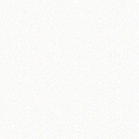
آیت‌الله منتظری
وب سایت رسمی آیت‌الله منتظری
یران
،
قم
،
میدان مصلّی، بلوار شهید محمّد منتظری، كوچه شماره ٨
کد پستی: 3713744381