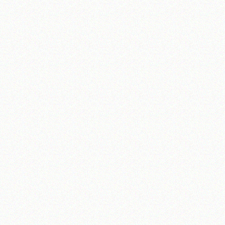
تلفن 37740011-25-98+ تا 14
فکس
37740015-25-98+