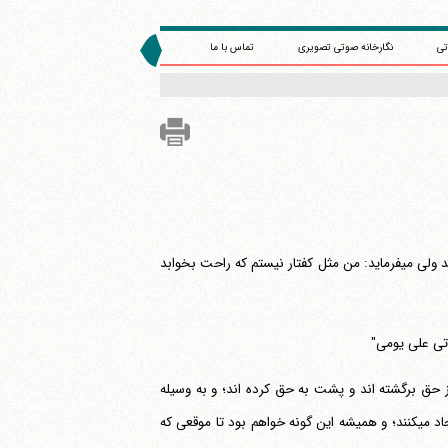
تی
نگارخانه صوتی تصویری
تماس با ما
حضرت علی می‎توانست ساکت باشد و بگذارد طلحه و زبیر بروند و هر کاری می‎خواهند بکنند ولی می‎فرماید: من مثل کفتار نیستم که راحت بخوابد
أتی علی یومی"
د و با من هستند، آنهایی را که از حق برگشته اند و پشت به حق کرده اند؛ و به وسیله
آنهایی که اطاعت کننده من هستند، کسانی را که عصیان و طغیان کرده و شک و تردید ایجاد می‎کنند؛ و همیشه این گونه خواهم بود تا موقعی که