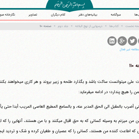
‌ها
سوگنامه
بیانیه‌های دفتر
کلام دیگران
تصاویر
نگارخانه صو
حه نخست
کتاب‌ها
درسهایی از نهج البلاغه
جلد دوم
صفحه ۱۱۰
طالعه غیر فعال
۱۱۰
 را هیچ پندارد؛ در ادامه می‎فرماید:
نی أضرب بالمقبل الی الحق المدبر عنه، و بالسامع المطیع العاصی المریب أبدا حتی ی
(و لکن من می‎زنم به وسیله کسانی که به حق اقبال می‎کنن