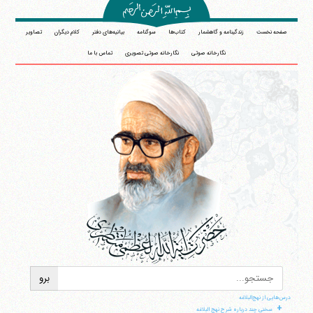
صفحه نخست
زندگینامه و گاهشمار
کتاب‌ها
سوگنامه
بیانیه‌های دفتر
کلام دیگران
تصاویر
نگارخانه صوتی
نگارخانه صوتی تصویری
تماس با ما
درس‌هایی از نهج‌البلاغه
+
سخنی چند درباره شرح نهج البلاغه