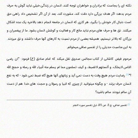
نکته ای را بجاست که برادران و خواهران توجه کنند، انسان در زندگی خیلی نباید گوش به حرف
مردم بدهد؛ اگر هدف بزرگی دارد دقت کند، مشورت کند، بعد از آن اگر تشخیص داد راهی حق
است دنبال کار خودش را بگیرد، هر کاری که انسان در جامعه انجام دهد بالاخره یک عده اشکال
می‎کنند. نق ها و حرف های مردم نباید مانع کار و فعالیت و کوشش انسان بشود. ما از پیغمبران و
بزرگان که بالاتر نیستیم، همیشه بعضی از مردم نسبت به کارهای آنها حرف داشتند و نق می‎زدند.
به این مناسبت حدیثی را از تفسیر صافی می‎خوانم.
مرحوم فیض کاشانی از کتاب مجالس صدوق نقل می‎کند که امام صادق (ع) فرمود: "ان رضی
الناس لایملک، و ألسنتهم لاتضبط، و کیف تسلمون مما لم یسلم منه أنبیاء الله و رسله و حجج الله
(۱)
؟"
رضایت مردم هیچ وقت به دست نمی آید و زبانهای آنها هیچ گاه ضبط نمی شود - که به نفع
انسان حرف بزنند - و چگونه می‎توانید از چیزی که انبیا و رسولان و حجت های خدا هم از دست
آن سالم نبودند سالم باشید؟
(۱)
تفسیر صافی، ج 5، ص 85، ذیل تفسیر سوره النجم