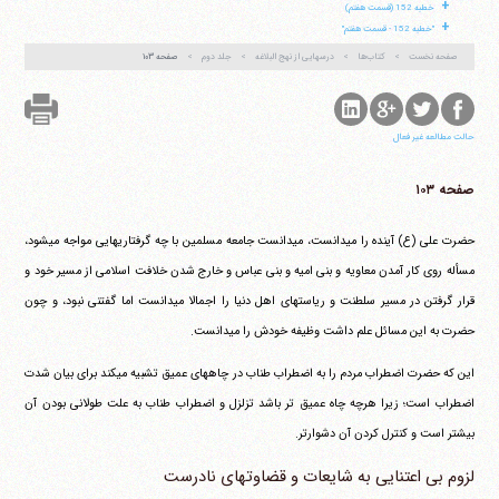
+
خطبه 152 (قسمت هفتم)
+
"خطبه 152 - قسمت هفتم"
صفحه نخست
کتاب‌ها
درسهایی از نهج البلاغه
جلد دوم
صفحه ۱۰۳
حالت مطالعه غیر فعال
صفحه ۱۰۳
حضرت علی (ع) آینده را می‎دانست، می‎دانست جامعه مسلمین با چه گرفتاریهایی مواجه می‎شود،
مسأله روی کار آمدن معاویه و بنی امیه و بنی عباس و خارج شدن خلافت اسلامی از مسیر خود و
قرار گرفتن در مسیر سلطنت و ریاستهای اهل دنیا را اجمالا می‎دانست اما گفتنی نبود، و چون
حضرت به این مسائل علم داشت وظیفه خودش را می‎دانست.
این که حضرت اضطراب مردم را به اضطراب طناب در چاههای عمیق تشبیه می‎کند برای بیان شدت
اضطراب است؛ زیرا هرچه چاه عمیق تر باشد تزلزل و اضطراب طناب به علت طولانی بودن آن
بیشتر است و کنترل کردن آن دشوارتر.
لزوم بی اعتنایی به شایعات و قضاوتهای نادرست