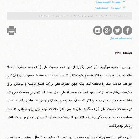
+
خطبه 152 (قسمت هفتم)
+
"خطبه 152 - قسمت هفتم"
صفحه نخست
کتاب‌ها
درسهایی از نهج البلاغه
جلد اول
صفحه ۶۴۰
حالت مطالعه غیر فعال
صفحه ۶۴۰
ابن ابي الحديد مي‎گويد: اگر كسي بگويد از اين كلام حضرت علي (ع) معلوم مي‎شود تا حالا
خلافت بيجا بوده است و الان به جاي خود منتقل شده، ما جواب مي‎دهيم كه حضرت علي (ع) نمي
خواهد خلافت خلفا را تخطئه كند، بلكه چون حضرت علي بر آنها امتياز داشته و لياقتش براي
حكومت بيشتر بوده، از نظر علم، شجاعت و سابقه علي احق بوده، اما شرايطي بوده كه نمي شد
خلافت به حضرت علي برسد، و الان كه به آن حضرت رسيده فرمود: حق به اهلش برگشته است،
در حقيقت حضرت علي (ع) مي‎گويد: هرچند من اهل خلافت بودم ولي روي جهاتي كه خدا
مصلحت دانست بايد ديگران خليفه باشند، و الان حكومت به آن كه علمش زيادتر بود و فضيلتش
زيادتر بود برگشت.
ولي به نظر ما شيعيان ظاهر عبارت حضرت اين است كه حكومت تا حال برخلاف بوده است.