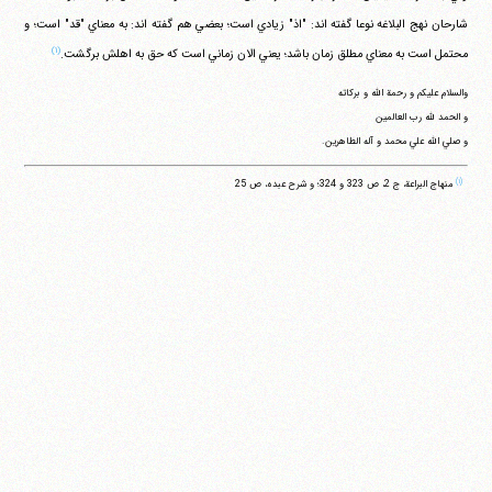
شارحان نهج البلاغه نوعا گفته اند: "اذ" زيادي است؛ بعضي هم گفته اند: به معناي "قد" است؛ و
(۱)
محتمل است به معناي مطلق زمان باشد؛ يعني الان زماني است كه حق به اهلش برگشت.
والسلام عليكم و رحمة الله و بركاته
و الحمد لله رب العالمين
و صلي الله علي محمد و آله الطاهرين.
(۱)
منهاج البراعة، ج 2، ص 323 و 324؛ و شرح عبده، ص 25