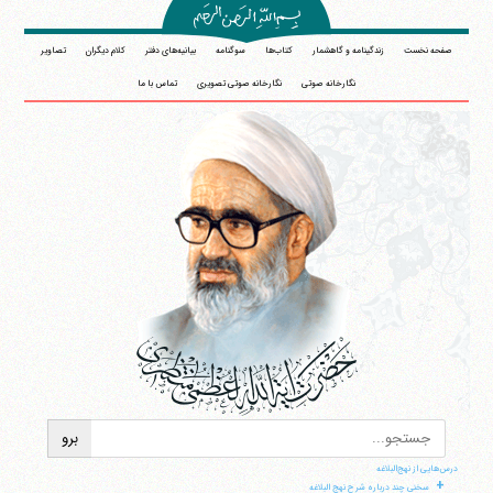
صفحه نخست
زندگینامه و گاهشمار
کتاب‌ها
سوگنامه
بیانیه‌های دفتر
کلام دیگران
تصاویر
نگارخانه صوتی
نگارخانه صوتی تصویری
تماس با ما
درس‌هایی از نهج‌البلاغه
+
سخنی چند درباره شرح نهج البلاغه