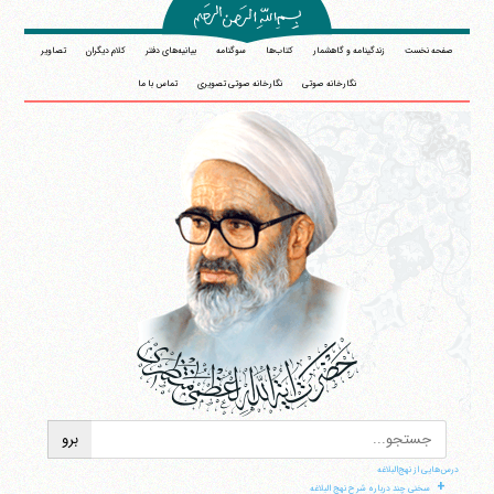
صفحه نخست
زندگینامه و گاهشمار
کتاب‌ها
سوگنامه
بیانیه‌های دفتر
کلام دیگران
تصاویر
نگارخانه صوتی
نگارخانه صوتی تصویری
تماس با ما
درس‌هایی از نهج‌البلاغه
+
سخنی چند درباره شرح نهج البلاغه