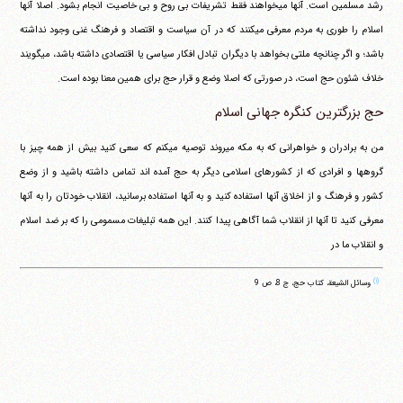
رشد مسلمین است. آنها می‎خواهند فقط تشریفات بی روح و بی خاصیت انجام بشود. اصلا آنها
اسلام را طوری به مردم معرفی می‎کنند که در آن سیاست و اقتصاد و فرهنگ غنی وجود نداشته
باشد؛ و اگر چنانچه ملتی بخواهد با دیگران تبادل افکار سیاسی یا اقتصادی داشته باشد، می‎گویند
خلاف شئون حج است، در صورتی که اصلا وضع و قرار حج برای همین معنا بوده است.
حج بزرگترین کنگره جهانی اسلام
من به برادران و خواهرانی که به مکه می‎روند توصیه می‎کنم که سعی کنید بیش از همه چیز با
گروهها و افرادی که از کشورهای اسلامی دیگر به حج آمده اند تماس داشته باشید و از وضع
کشور و فرهنگ و از اخلاق آنها استفاده کنید و به آنها استفاده برسانید، انقلاب خودتان را به آنها
معرفی کنید تا آنها از انقلاب شما آگاهی پیدا کنند. این همه تبلیغات مسمومی را که بر ضد اسلام
و انقلاب ما در
(۱)
وسائل الشیعة، کتاب حج، ج 8، ص 9