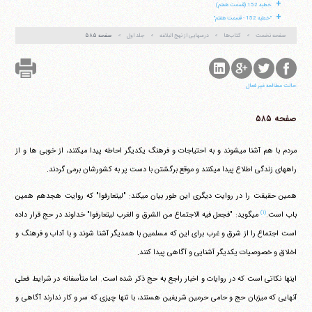
+
خطبه 152 (قسمت هفتم)
+
"خطبه 152 - قسمت هفتم"
صفحه نخست
کتاب‌ها
درسهایی از نهج البلاغه
جلد اول
صفحه ۵۸۵
حالت مطالعه غیر فعال
صفحه ۵۸۵
مردم با هم آشنا می‎شوند و به احتیاجات و فرهنگ یکدیگر احاطه پیدا می‎کنند، از خوبی ها و از
راههای زندگی اطلاع پیدا می‎کنند و موقع برگشتن با دست پر به کشورشان برمی گردند.
همین حقیقت را در روایت دیگری این طور بیان می‎کند: "لیتعارفوا" که روایت هجدهم همین
(۱)
باب است.
می‎گوید: "فجعل فیه الاجتماع من الشرق و الغرب لیتعارفوا" خداوند در حج قرار داده
است اجتماع را از شرق و غرب برای این که مسلمین با همدیگر آشنا شوند و با آداب و فرهنگ و
اخلاق و خصوصیات یکدیگر آشنایی و آگاهی پیدا کنند.
اینها نکاتی است که در روایات و اخبار راجع به حج ذکر شده است. اما متأسفانه در شرایط فعلی
آنهایی که میزبان حج و حامی حرمین شریفین هستند، با تنها چیزی که سر و کار ندارند آگاهی و