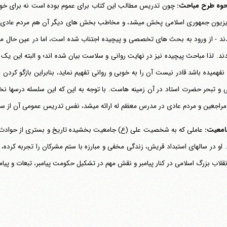
چون تدریس مطالب این کتاب برای عموم بوده است نه برای خواص 
و تلویزیون جمهوری اسلامی پخش می‎شد، و مخاطب بخش های دیگر آن 
آمدند - از ورود به بحث های تخصصی و پیچیده اجتناب شده است، اما در عین حال مب
ند. لذا مباحث پیچیده نیز در نهایت روانی و سلاست بیان شده اند؛ و البته این یک 
فهمیده باشد قادر نیست آن را به خوبی و روانی تفهیم نماید، بنابراین بازگو کرد
 و تبحر حضرت استاد در آن زمینه هاست. با توجه به این که این سلسله درسها
ن و مردم عادی در مدرس معظم له ارائه می‎شد، نفس تدریس عمومی آن از سوی معظم له خود اقدامی ستودنی است.
عاملی که به شخصیت علی (ع) جامعیت بخشیده تاریخ و بستری از حوادث و 
او در سالهای استبداد قریش، زندگی مخفی و مبارزه با ستم مشرکان را تجربه کرده،
قلاب بزرگ اسلامی در کنار پیامبر و نقش مهم در تشکیل حکومت پیامبر، تبعات و 