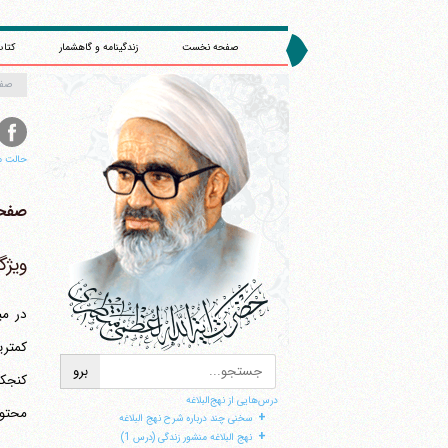
صفحه نخست
زندگینامه و گاهشمار
کتاب
صف
حالت م
صفحه 
ویژگ
در می
کنجک
درس‌هایی از نهج‌البلاغه
محتویا
+
سخنی چند درباره شرح نهج البلاغه
+
نهج البلاغه منشور زندگی (درس 1)