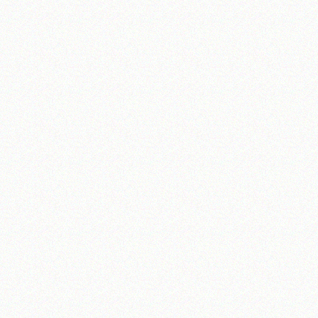
تلفن 37740011-25-98+ تا 14
فکس
37740015-25-98+