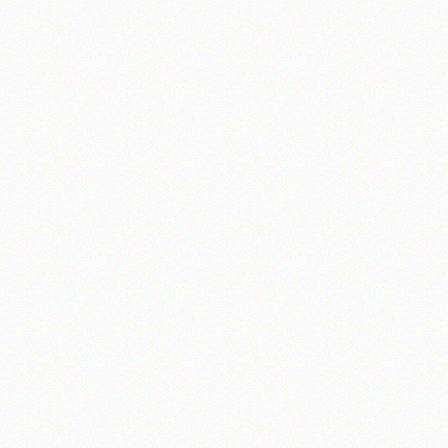
آیت‌الله منتظری
وب سایت رسمی آیت‌الله منتظری
یران
،
قم
،
میدان مصلّی، بلوار شهید محمّد منتظری، كوچه شماره ٨
کد پستی: 3713744381