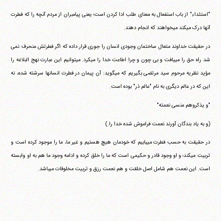
"استئداء" از باب استفعال به معنای طلب ادا کردن است؛ یعنی پیامبران از مردم آنچه را که فطرت
آنها درک می‎کند می‎خواهند که انجام دهند.
در حقیقت خداوند متعال ساختمان وجودی انسان را جوری قرار داده که اگر فطرتش منحرف نمی
شد راه حق را می‎یافت و بی چون و چرا اطاعت خدا را می‎کرد. می‎توانیم این عبارت نهج البلاغه را
مؤید نظریه مرحوم سید مرتضی بگیریم که می‎گوید: آن پیمان در فطرت انسانها سرشته شده، نه
این که در عالم دیگری به نام "عالم ذر" بوده است.
"و یذکروهم منسی نعمته"
(و به یاد بندگان آورند نعمت فراموش شده خدا را.)
در حقیقت به حسب فطرت می‎یابیم که خودمان هیچ هستیم و غیر ما، ما را موجود کرده است و
تربیت می‎کند؛ و او وجود قادر و حکیمی است که ما را خلق کرده و ادامه وجود ما هم به او وابسته
است. این نعمت هم شامل اصل خلقت و هم نعمت رزق و تربیت مخلوقات می‎باشد.