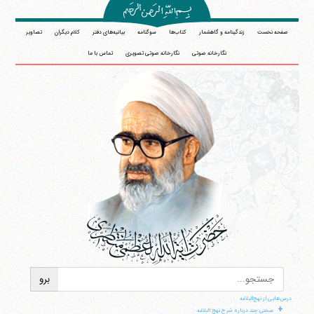
صفحه نخست
زندگینامه و گاهشمار
کتاب‌ها
سوگنامه
بیانیه‌های دفتر
کلام دیگران
تصاویر
نگارخانه صوتی
نگارخانه صوتی تصویری
تماس با ما
درس‌هایی از نهج‌البلاغه
+
سخنی چند درباره شرح نهج البلاغه