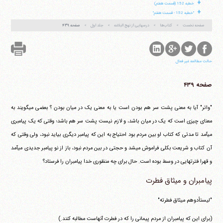
+
خطبه 152 (قسمت هفتم)
+
"خطبه 152 - قسمت هفتم"
صفحه نخست
کتاب‌ها
درسهایی از نهج البلاغه
جلد اول
صفحه ۴۳۹
حالت مطالعه غیر فعال
صفحه ۴۳۹
"واتر" آیا به معنی پشت سر هم بودن است یا به معنی یک در میان بودن ؟ بعضی می‎گویند به
معنای چیزی است که یک در میان باشد، و لازم نیست پشت سر هم باشد؛ وقتی که یک پیامبری
می‎آمد تا مدتی که کتاب او بین مردم بود احتیاج به این که پیامبر دیگری بیاید نبود، ولی وقتی که
آن کتاب و شریعت بکلی فراموش می‎شد و حجتی در بین مردم نبود، باز از نو پیامبر جدیدی می‎آمد
و قهرا فترتهایی در وسط بوده است. حال برای چه منظوری خدا پیامبران را فرستاد؟
پیامبران و میثاق فطرت
"لیستأدوهم میثاق فطرته"
(برای این که پیامبران از مردم پیمانی را که در فطرت آنهاست مطالبه کنند.)