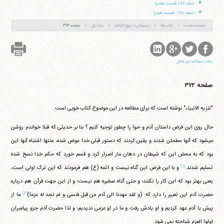
+
خطبه 152 (قسمت هفتم)
+
"خطبه 152 - قسمت هفتم"
صفحه نخست
کتاب‌ها
درسهایی از نهج البلاغه
جلد اول
صفحه ۳۷۲
حالت مطالعه غیر فعال
صفحه ۳۷۲
"تنزیه الانبیاء" نوشته است که برای مطالعه در این موضوع کتاب خوبی است.
حال روی این فرض داستان آدم و حوا را چطور توجیه کنیم ؟ بنا بر حدیثی که قبلا خواندم روشن
می‎شود که آنها مطمئن شدند و یقین کردند که دستور قبلی خدا عوض شده، منتها اشتباه آنها این
بود که به محض این که شیطان در دهان مار اصرار کرد و قسم خورد که حکم خدا نسخ شده
(۱)
تسلیم شدند.
و با این فرض این گناه نیست و ائمه (ع) هم فرمودند که این ترک اولی است،
یعنی بهتر بود که این کار را نکنند؛ و حتی گناه صغیره هم نیست؛ و از این جهت قرآن هم درباره
(۲)
حضرت آدم این تعبیر را دارد که: (و لقد عهدنا الی آدم من قبل فنسی و لم نجد له عزما)
ما از
پیش با آدم عهد کردیم و او یادش رفت و ما در او عزمی ندیدیم؛ و لذا حضرت آدم جزو پیامبران
اولوا العزم شناخته نمی شود.