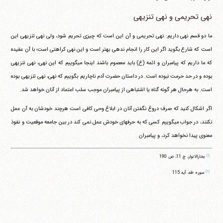
نهی تحریمی و نهی تنزیهی
ما دو قسم نهی داریم: نهی تحریمی و آن این است که چیزی تحریم شود، ولی نهی تنزیهی این
است که شارع بگوید اگر این کار را انجام ندهی بهتر است و این نهی کراهتی است؛ با آن عقیده
که ما داریم که پیامبران و ائمه (ع) باید معصوم باشند اینجا می‎گوییم که این نهی، نهی تنزیهی
بوده و در حد حرمت نبوده است. در داستان حضرت آدم ناچاریم بگوییم که نهی، نهی تنزیهی بوده
است. به هرحال هر گونه گناه یا اشتباهی از پیامبران موجب سلب اعتماد از آنان خواهد شد.
اگر اشکال کنید که صرف دروغ نگفتن آنان در ابلاغ وحی کافی است هرچند خودشان به آن عمل
نکنند، در جواب می‎گوییم کسی که به حرفهای خودش عمل نمی کند در بین جامعه موقعیت و نفوذ
معنوی پیدا نخواهد کرد، و پیامبران
(۱)
بحارالانوار، ج 11، ص 190
(۲)
سوره طه، آیه 115