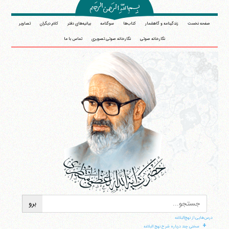
صفحه نخست
زندگینامه و گاهشمار
کتاب‌ها
سوگنامه
بیانیه‌های دفتر
کلام دیگران
تصاویر
نگارخانه صوتی
نگارخانه صوتی تصویری
تماس با ما
درس‌هایی از نهج‌البلاغه
+
سخنی چند درباره شرح نهج البلاغه